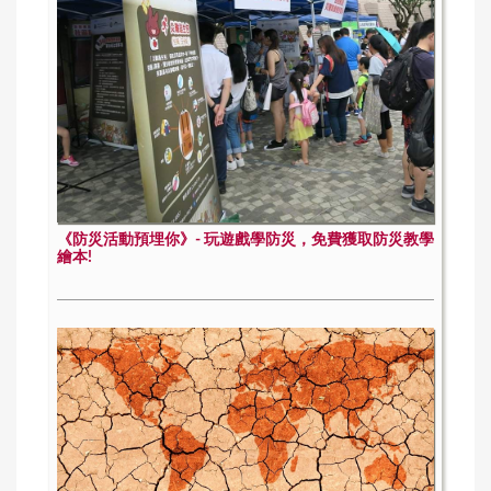
《防災活動預埋你》- 玩遊戲學防災，免費獲取防災教學
繪本!