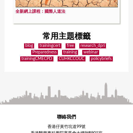
全新網上課程：國際人道法
常用主題標籤
blog
trainingcert
free
research_dpri
Preparedness
training
webinar
trainingCMECPD
CUHKCCOUC
policybriefs
聯絡我們
香港仔黃竹坑道99號