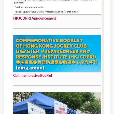
HKJCDPRI Announcement
Commemorative Booklet