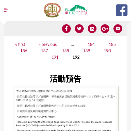
Jump to navigation
Y
« first
‹ previous
…
184
185
P
186
187
188
189
190
o
a
191
192
u
g
a
e
活動預告
r
s
e
h
e
r
e