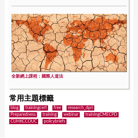
全新網上課程：國際人道法
常用主題標籤
blog
trainingcert
free
research_dpri
Preparedness
training
webinar
trainingCMECPD
CUHKCCOUC
policybriefs