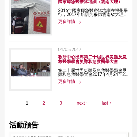
國家應急醫療隊培訓（雲南大理）
2016年國家應急醫療隊培訓在福州舉
行，2017年培訓則移師雲南省大理...
更多詳情
04/05/2017
教研中心出席第二十屆世界災難及急
救醫學學會災難和急救醫學大會
第二十屆世界災難及急救醫學學會災
難和急救醫學大會2017年4月24至2...
更多詳情
1
2
3
next ›
last »
P
a
活動預告
g
e