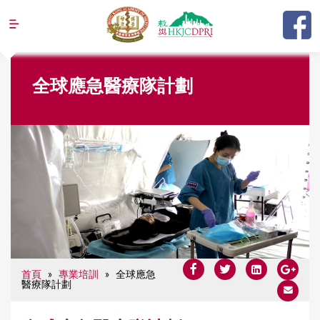
Jump to navigation
Y
全球應急醫療隊計劃
o
u
a
r
e
h
e
r
e
首頁
»
專業培訓
»
全球應急
醫療隊計劃