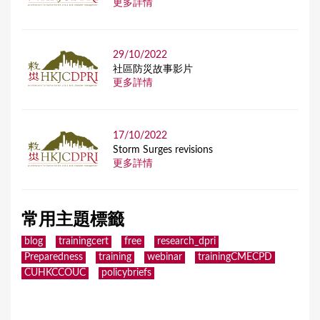
更多詳情
29/10/2022
社區防災故事影片
更多詳情
17/10/2022
Storm Surges revisions
更多詳情
常用主題標籤
blog
trainingcert
free
research_dpri
Preparedness
training
webinar
trainingCMECPD
CUHKCCOUC
policybriefs