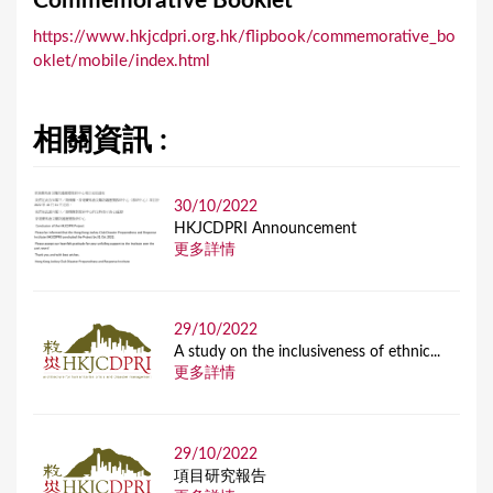
Commemorative Booklet
a
https://www.hkjcdpri.org.hk/flipbook/commemorative_bo
r
oklet/mobile/index.html
e
h
相關資訊 :
e
r
30/10/2022
e
HKJCDPRI Announcement
更多詳情
29/10/2022
A study on the inclusiveness of ethnic...
更多詳情
29/10/2022
項目研究報告