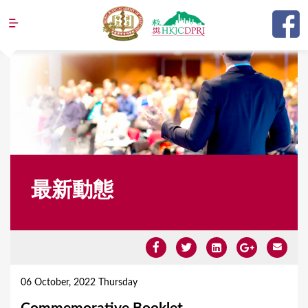
Jump to navigation
最新動態
Y
o
06 October, 2022 Thursday
u