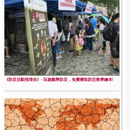
《防災活動預埋你》- 玩遊戲學防災，免費獲取防災教學繪本!