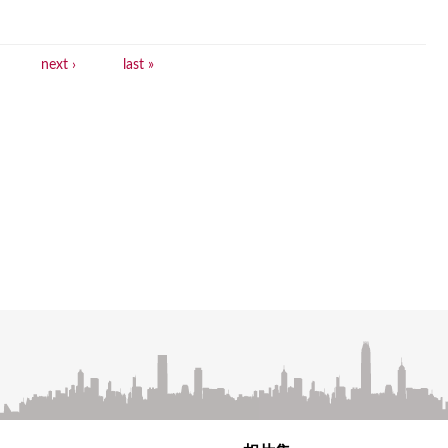
next ›
last »