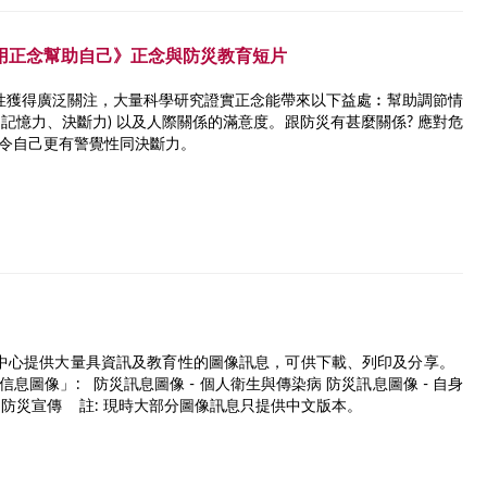
何用正念幫助自己》正念與防災教育短片
性獲得廣泛關注，大量科學研究證實正念能帶來以下益處︰幫助調節情
力、記憶力、決斷力) 以及人際關係的滿意度。跟防災有甚麼關係? 應對危
、令自己更有警覺性同決斷力。
中心提供大量具資訊及教育性的圖像訊息，可供下載、列印及分享。
息圖像」: 防災訊息圖像 - 個人衛生與傳染病 防災訊息圖像 - 自身
識和防災宣傳 註: 現時大部分圖像訊息只提供中文版本。