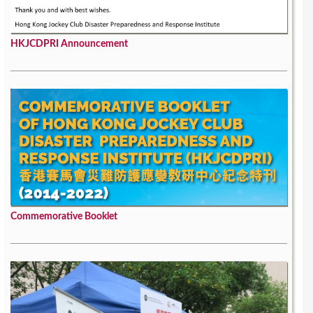
HKJCDPRI Announcement
Commemorative Booklet