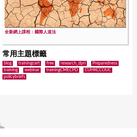
全新網上課程：國際人道法
常用主題標籤
blog
trainingcert
free
research_dpri
Preparedness
training
webinar
trainingCMECPD
CUHKCCOUC
policybriefs