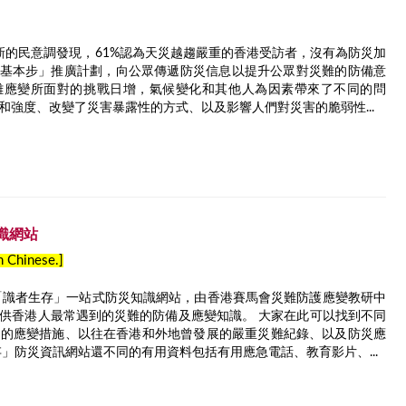
的民意調發現，61%認為天災越趨嚴重的香港受訪者，沒有為防災加
災基本步」推廣計劃，向公眾傳遞防災信息以提升公眾對災難的防備意
難應變所面對的挑戰日增，氣候變化和其他人為因素帶來了不同的問
和強度、改變了災害暴露性的方式、以及影響人們對災害的脆弱性...
識網站
in Chinese.]
「識者生存」一站式防災知識網站，由香港賽馬會災難防護應變教研中
供香港人最常遇到的災難的防備及應變知識。 大家在此可以找到不同
」的應變措施、以往在香港和外地曾發展的嚴重災難紀錄、以及防災應
」防災資訊網站還不同的有用資料包括有用應急電話、教育影片、...