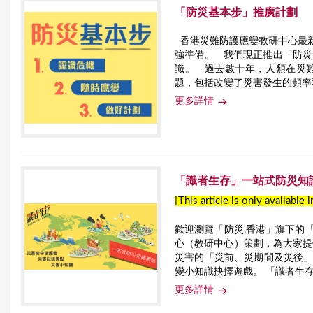
「防災基本步」推廣計劃
香港災難防護應變教研中心最新
強準備。 我們現正推出「防
識。 過去數十年，人類在災
題，包括改變了災害發生的頻率
更多詳情
「識者生存」一站式防災知
[This article is only available 
歡迎瀏覽「防災.香港」旗下的
心（教研中心）策劃，為大家提
災害的「災前、災期間及災後
變小知識抉擇遊戲。 「識者生存
更多詳情