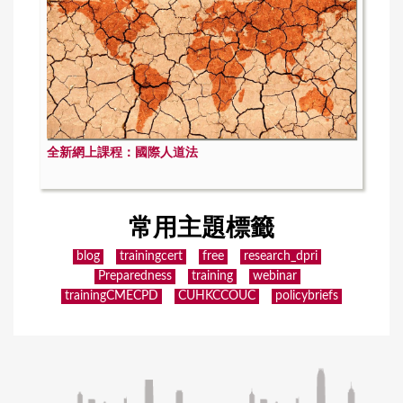
全新網上課程：國際人道法
常用主題標籤
blog
trainingcert
free
research_dpri
Preparedness
training
webinar
trainingCMECPD
CUHKCCOUC
policybriefs