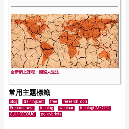
全新網上課程：國際人道法
常用主題標籤
blog
trainingcert
free
research_dpri
Preparedness
training
webinar
trainingCMECPD
CUHKCCOUC
policybriefs