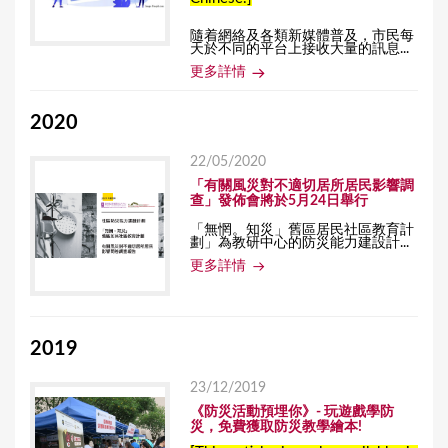
隨着網絡及各類新媒體普及，市民每
天於不同的平台上接收大量的訊息...
更多詳情
2020
22/05/2020
「有關風災對不適切居所居民影響調
查」發佈會將於5月24日舉行
「無惘。知災」舊區居民社區教育計
劃」為教研中心的防災能力建設計...
更多詳情
2019
23/12/2019
《防災活動預埋你》- 玩遊戲學防
災，免費獲取防災教學繪本!