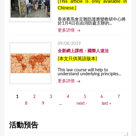
[This article is only available in
Chinese.]
香港賽馬會災難防護應變教研中心將
於1月4日在由消防處主辦的...
更多詳情
09/08/2019
全新網上課程：國際人道法
[本文只供英語版本]
This law course will help to
understand underlying principles...
更多詳情
1
2
3
4
5
6
7
P
8
9
…
next ›
last »
a
g
活動預告
e