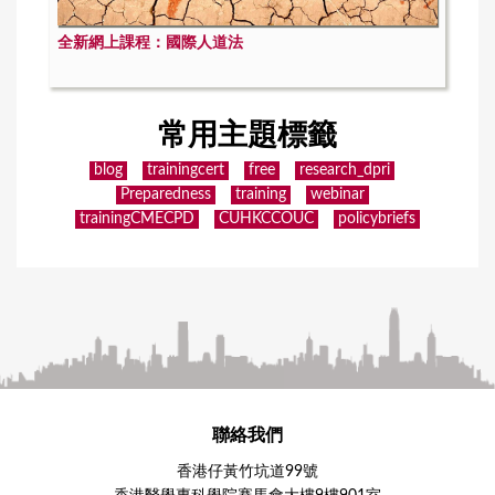
全新網上課程：國際人道法
常用主題標籤
blog
trainingcert
free
research_dpri
Preparedness
training
webinar
trainingCMECPD
CUHKCCOUC
policybriefs
聯絡我們
香港仔黃竹坑道99號