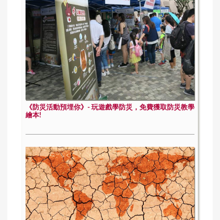
《防災活動預埋你》- 玩遊戲學防災，免費獲取防災教學
繪本!