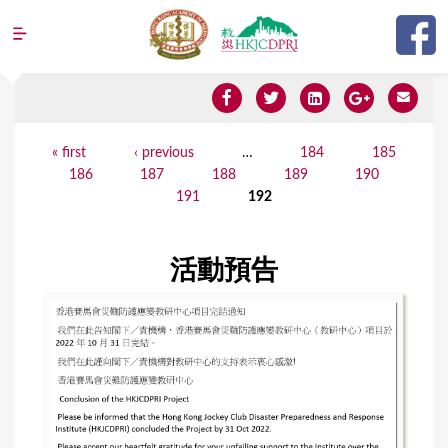
Jump to navigation
Y
« first
‹ previous
…
184
185
P
186
187
188
189
190
o
a
191
192
u
g
a
e
活動預告
r
s
e
h
e
r
e