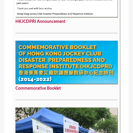
HKJCDPRI Announcement
Commemorative Booklet