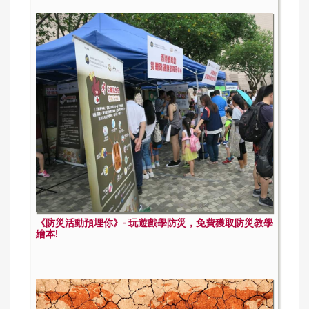
《防災活動預埋你》- 玩遊戲學防災，免費獲取防災教學
繪本!