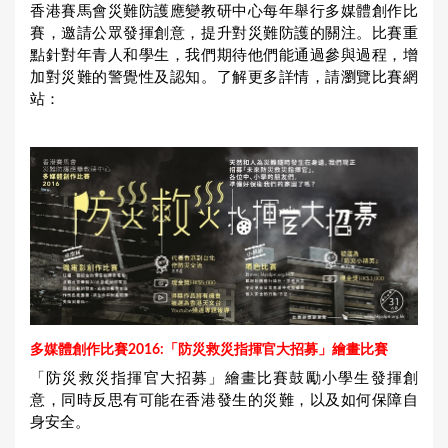
香港賽馬會災難防護應變教研中心每年舉行多媒體創作比
u
賽，邀請公眾發揮創意，提升對災難防護的關注。比賽重
點針對年青人和學生，我們期待他們能通過參與過程，增
a
加對災難的警覺性及認知。了解更多詳情，請瀏覽比賽網
r
站：
e
h
e
r
e
多媒體創作比賽2016:「防災救災指揮官大招募」繪畫比賽
「防災救災指揮官大招募」繪畫比賽鼓勵小學生發揮創
意，同時反思有可能在香港發生的災難，以及如何保障自
身安全。