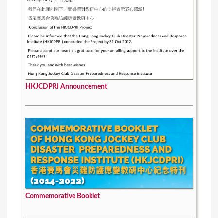
HKJCDPRI Announcement
Commemorative Booklet