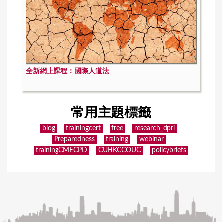
全新網上課程：國際人道法
常用主題標籤
blog
trainingcert
free
research_dpri
Preparedness
training
webinar
trainingCMECPD
CUHKCCOUC
policybriefs