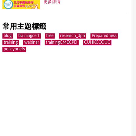
更多詳情
常用主題標籤
blog
trainingcert
free
research_dpri
Preparedness
training
webinar
trainingCMECPD
CUHKCCOUC
policybriefs