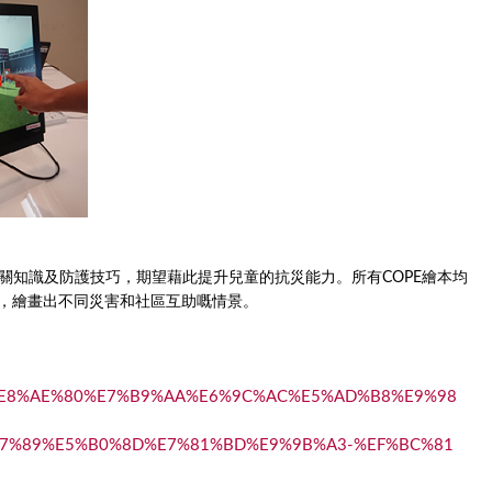
關知識及防護技巧，期望藉此提升兒童的抗災能力。所有COPE繪本均
特視角，繪畫出不同災害和社區互助嘅情景。
D%8A%E8%AE%80%E7%B9%AA%E6%9C%AC%E5%AD%B8%E9%98
7%89%E5%B0%8D%E7%81%BD%E9%9B%A3-%EF%BC%81