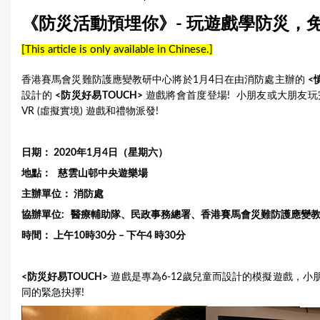
u
《防災活動預埋你》- 玩遊戲學防災，
a
[This article is only available in Chinese.]
r
香港賽馬會災難防護應變教研中心將於1月4日在由消防處主辦的
<
e
設計的
<防災好易TOUCH>
遊戲將會首度登場! 小朋友或大朋友
VR (虛擬實境) 遊戲和禮物派發!
h
e
日期： 2020年1月4日（星期六）
r
地點： 慈雲山邨中央遊樂場
主辦單位： 消防處
e
協辦單位: 醫療輔助隊、民政事務總署、
香港賽馬會災難防護應變
時間： 上午10時30分 – 下午4 時30分
<防災好易TOUCH>
遊戲是專為6-12歲兒童而設計的模擬遊戲，
同的緊急抉擇!