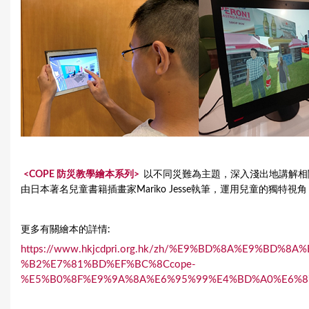
<COPE 防災教學繪本系列>
以不同災難為主題，深入淺出地講解相
由日本著名兒童書籍插畫家Mariko Jesse執筆，運用兒童的獨
更多有關繪本的詳情:
https://www.hkjcdpri.org.hk/zh/%E9%BD%8A%E9%B
%B2%E7%81%BD%EF%BC%8Ccope-
%E5%B0%8F%E9%9A%8A%E6%95%99%E4%BD%A0%E6%8