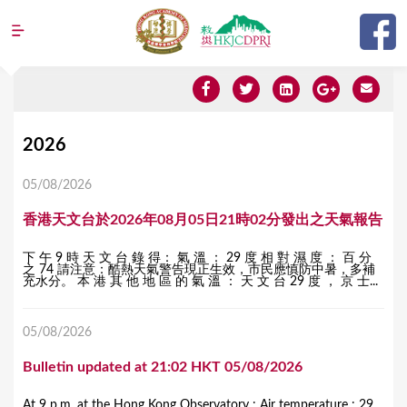
Jump to navigation
Y
2026
o
05/08/2026
u
香港天文台於2026年08月05日21時02分發出之天氣報告
a
r
下 午 9 時 天 文 台 錄 得： 氣 溫 ： 29 度 相 對 濕 度 ： 百 分
之 74 請注意：酷熱天氣警告現正生效，市民應慎防中暑，多補
e
充水分。 本 港 其 他 地 區 的 氣 溫 ： 天 文 台 29 度 ， 京 士...
h
05/08/2026
e
r
Bulletin updated at 21:02 HKT 05/08/2026
e
At 9 p.m. at the Hong Kong Observatory : Air temperature : 29