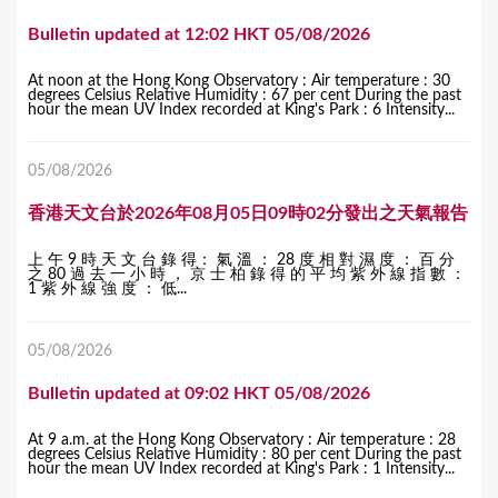
Bulletin updated at 12:02 HKT 05/08/2026
At noon at the Hong Kong Observatory : Air temperature : 30
degrees Celsius Relative Humidity : 67 per cent During the past
hour the mean UV Index recorded at King's Park : 6 Intensity...
05/08/2026
香港天文台於2026年08月05日09時02分發出之天氣報告
上 午 9 時 天 文 台 錄 得： 氣 溫 ： 28 度 相 對 濕 度 ： 百 分
之 80 過 去 一 小 時 ， 京 士 柏 錄 得 的 平 均 紫 外 線 指 數 ：
1 紫 外 線 強 度 ： 低...
05/08/2026
Bulletin updated at 09:02 HKT 05/08/2026
At 9 a.m. at the Hong Kong Observatory : Air temperature : 28
degrees Celsius Relative Humidity : 80 per cent During the past
hour the mean UV Index recorded at King's Park : 1 Intensity...