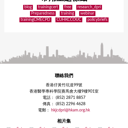
blog
trainingcert
free
research_dpri
Preparedness
training
webinar
trainingCMECPD
CUHKCCOUC
policybriefs
聯絡我們
香港仔黃竹坑道99號
香港醫學專科學院賽馬會大樓9樓901室
電話： (852) 2871 8857
傳真： (852) 2296 4628
電郵：
hkjcdpri@hkam.org.hk
相片集