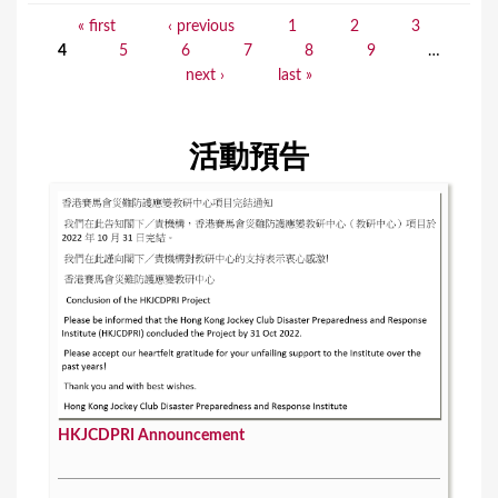
« first
‹ previous
1
2
3
P
4
5
6
7
8
9
…
a
next ›
last »
g
e
活動預告
s
HKJCDPRI Announcement