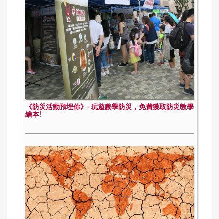
《防災活動預埋你》- 玩遊戲學防災，免費獲取防災教學
繪本!