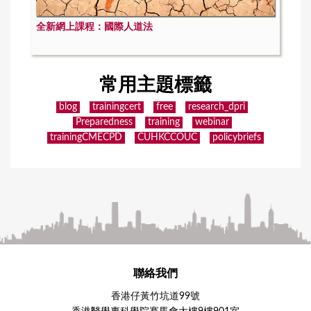
全新網上課程：國際人道法
常用主題標籤
blog
trainingcert
free
research_dpri
Preparedness
training
webinar
trainingCMECPD
CUHKCCOUC
policybriefs
聯絡我們
香港仔黃竹坑道99號