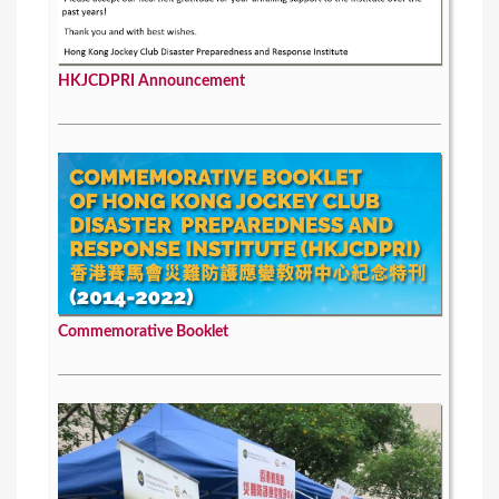
HKJCDPRI Announcement
Commemorative Booklet