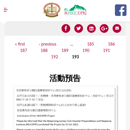
Jump to navigation
Y
« first
‹ previous
…
185
186
P
187
188
189
190
191
o
a
192
193
u
g
a
e
活動預告
r
s
e
h
e
r
e