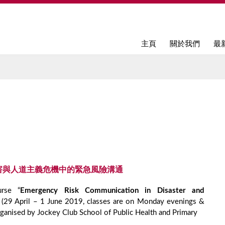
Jump to navigation
主頁
關於我們
最
害與人道主義危機中的緊急風險溝通
urse “
Emergency Risk Communication in Disaster and
” (29 April – 1 June 2019, classes are on Monday evenings &
ganised by Jockey Club School of Public Health and Primary