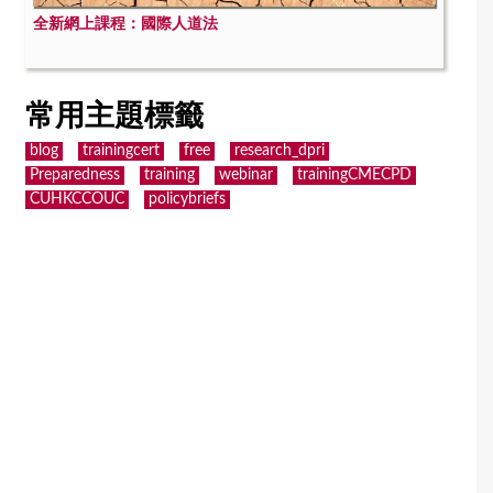
全新網上課程：國際人道法
常用主題標籤
blog
trainingcert
free
research_dpri
Preparedness
training
webinar
trainingCMECPD
CUHKCCOUC
policybriefs