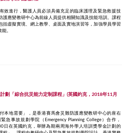
有效進行，醫護人員必須具備充足的臨床護理及緊急救援技
防護應變教研中心為前線人員提供相關知識及技能培訓。課程
包括虛擬實境、網上教學、桌面及實地演習等，加強學員學習
效能。
計劃「綜合抗災能力定制課程」(英國約克，2018年11月
付本地需要」，是香港賽馬會災難防護應變教研中心的座右
故規劃學院（Emergency Planning College）合作，
日至30日在英國約克，舉辦為期兩周海外學人培訓獎學金計劃的
課程」。課程由教研中心及緊急事故規劃學院設計、香港警務