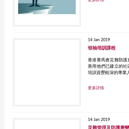
更多詳情
r
e
14 Jan 2019
領袖培訓課程
香港賽馬會災難防護
善用他們已建立的社
培訓資歷較深的專業
更多詳情
14 Jan 2019
災難管理及防護應