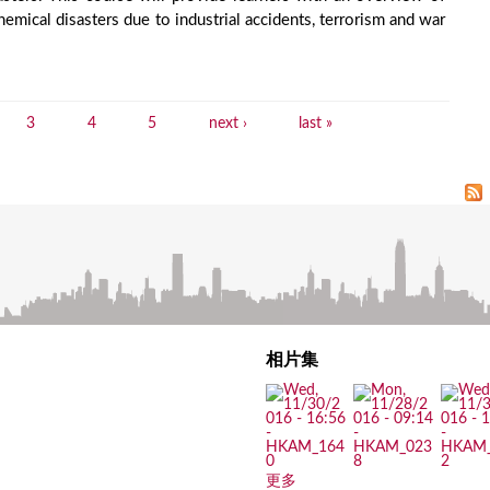
chemical disasters due to industrial accidents, terrorism and war
3
4
5
next ›
last »
相片集
更多