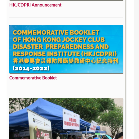
HKJCDPRI Announcement
Commemorative Booklet