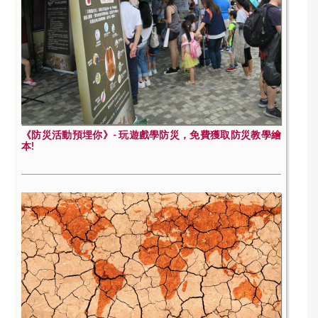
《防災活動預埋你》- 玩遊戲學防災，免費獲取防災教學繪
本!