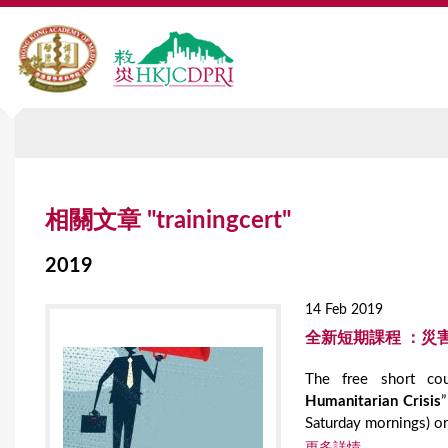
Y
相關文章 "trainingcert"
o
u
2019
a
14 Feb 2019
r
全新短期課程 ：災
e
The free short co
Humanitarian Crisis
h
Saturday mornings) or
e