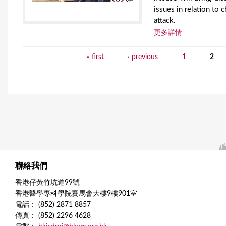
issues in relation to 
attack.
更多詳情
« first
‹ previous
1
2
P
a
g
e
s
聯絡我們
香港仔黃竹坑道99號
香港醫學專科學院賽馬會大樓9樓901室
電話： (852) 2871 8857
傳真： (852) 2296 4628