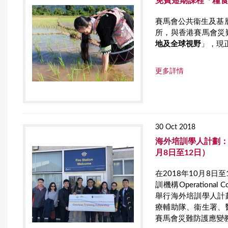
免費短期課程「糧
賽馬會公共衞生及基
所，與香港賽馬會災
地及全球視野
」，現
更多詳情
30 Oct 2018
海外培訓學人計劃：
月8日至12日）
在2018年10月8
訓機構Operational 
舉行海外培訓學人計
療輔助隊、衞生署、
賽馬會災難防護應變