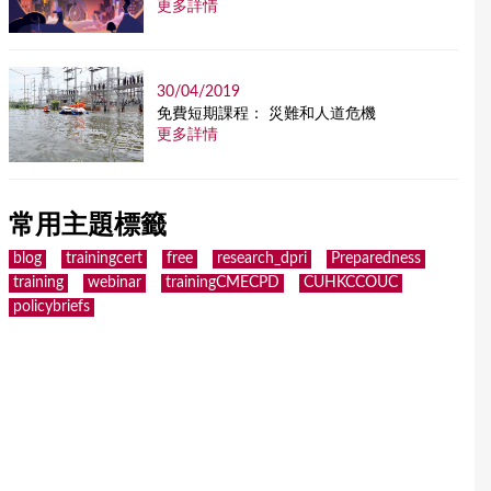
更多詳情
30/04/2019
免費短期課程： 災難和人道危機
更多詳情
常用主題標籤
blog
trainingcert
free
research_dpri
Preparedness
training
webinar
trainingCMECPD
CUHKCCOUC
policybriefs