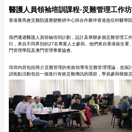
u
醫護人員領袖培訓課程-災難管理工作坊
a
香港賽馬會災難防護應變教研中心與合作夥伴香港急症科醫學
r
我們通過醫護人員領袖培圳計劃，設計及舉辦多個災難管理工作坊
e
行，來自不同界別的27名專業人士參與。他們來自香港衞生署
h
門管理學院及澳門管理專業協會。
e
培圳內容包括簡介災難管理的有效領導等災難管理理論，並探
r
訓焦點活動包括一個進行有效災難傳訊的環節，學員參與模擬
e