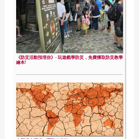
《防災活動預埋你》- 玩遊戲學防災，免費獲取防災教學
繪本!