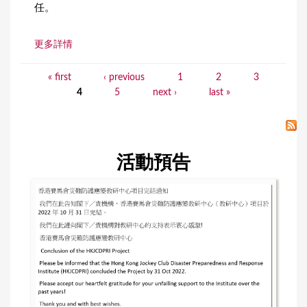
任。
更多詳情
« first
‹ previous
1
2
3
P
4
5
next ›
last »
a
g
e
活動預告
s