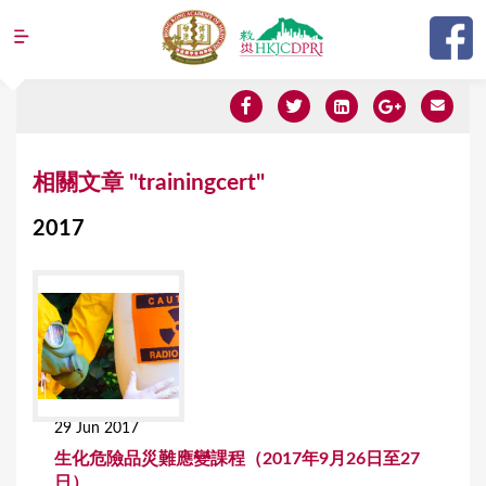
Jump to navigation
Y
相關文章 "trainingcert"
o
2017
u
a
r
e
h
e
29 Jun 2017
r
生化危險品災難應變課程（2017年9月26日至27
e
日）