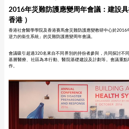
u
2016年災難防護應變周年會議：建設具
a
香港 ）
r
香港社會醫學學院及香港賽馬會災難防護應變教研中心於2016
逆力的衞生系統」的災難防護應變周年會議。
e
h
會議吸引超過320名來自不同界別的持份者參與，共同探討不
e
基層醫療、社區為本行動、醫院基礎建設及計劃等。會議重點
作。
r
e