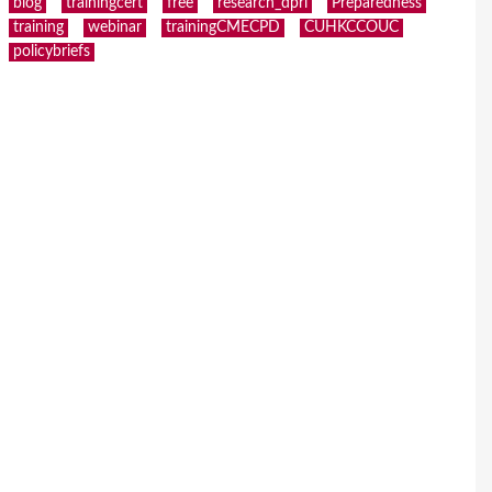
blog
trainingcert
free
research_dpri
Preparedness
training
webinar
trainingCMECPD
CUHKCCOUC
policybriefs