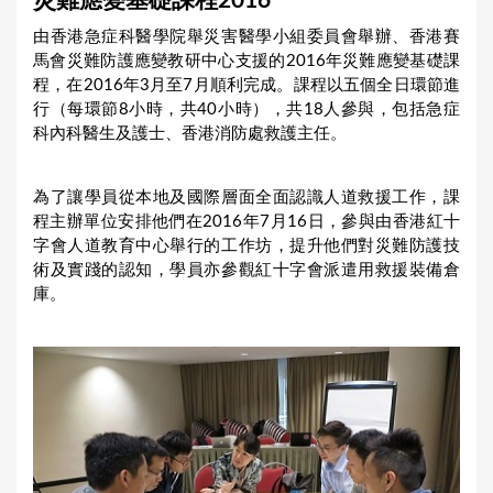
災難應變基礎課程2016
a
由香港急症科醫學院舉災害醫學小組委員會舉辦、香港賽
r
馬會災難防護應變教研中心支援的2016年災難應變基礎課
e
程，在2016年3月至7月順利完成。課程以五個全日環節進
行（每環節8小時，共40小時），共18人參與，包括急症
h
科內科醫生及護士、香港消防處救護主任。
e
r
為了讓學員從本地及國際層面全面認識人道救援工作，課
e
程主辦單位安排他們在2016年7月16日，參與由香港紅十
字會人道教育中心舉行的工作坊，提升他們對災難防護技
術及實踐的認知，學員亦參觀紅十字會派遣用救援裝備倉
庫。