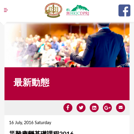
Jump to navigation
最新動態
Y
o
16 July, 2016 Saturday
u