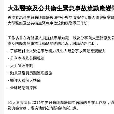
u
大型醫療及公共衞生緊急事故流動應變
a
香港賽馬會災難防護應變教研中心與曼徹斯特大學人道與衝突應對
大型醫療及公共衞生緊急事故流動應變隊工作坊。
r
e
工作坊旨在為醫護人員提供專業知識，以及分享為大型醫療及
h
港及國際緊急事故流動應變隊的現況，討論議題包括：
- 了解應付重大緊急事故能力及重大緊急事故流動應變能力
e
- 分享本港及英國現況
r
- 人力管理策劃
e
- 動員及復員另類護理設施
- 醫護人員個人準備
- 全球應急醫療隊
51人參與這個2016年災難防護應變周年會議的會前工作坊
及典範實務，增廣他們在有關範疇的知識。