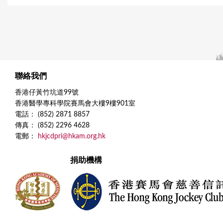
聯絡我們
香港仔黃竹坑道99號
香港醫學專科學院賽馬會大樓9樓901室
電話： (852) 2871 8857
傳真： (852) 2296 4628
電郵：
hkjcdpri@hkam.org.hk
捐助機構