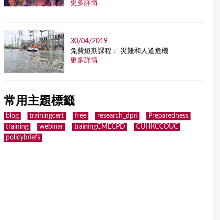
更多詳情
30/04/2019
免費短期課程： 災難和人道危機
更多詳情
常用主題標籤
blog
trainingcert
free
research_dpri
Preparedness
training
webinar
trainingCMECPD
CUHKCCOUC
policybriefs