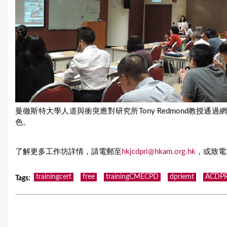
曼徹斯特大學人道與衝突應對研究所Tony Redmond教授
色。
了解更多工作坊詳情，請電郵至
hkjcdpri@hkam.org.hk
，或致電
trainingcert
free
trainingCMECPD
dpriemt
ACDP
Tags
: