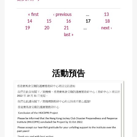
« first
‹ previous
…
13
P
14
15
16
17
18
a
19
20
21
…
next ›
last »
g
e
s
活動預告