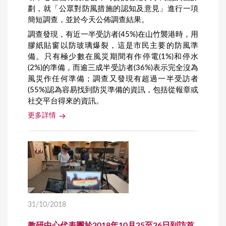
劃，就「公眾對防風措施的認知及意見」進行一項
簡短調查，並於今天公佈調查結果。
調查發現，有近一半受訪者(45%)在山竹襲港時，用
膠紙貼窗以防玻璃爆裂，這是市民主要的防風準
備。只有極少數在風災期間有作停電(1%)和停水
(2%)的準備，而逾三成半受訪者(36%)表示完全沒為
風災作任何準備；調查又發現有超過一半受訪者
(55%)認為容易找到防災準備的資訊，包括從報章或
社交平台得來的資訊。
更多詳情
31/10/2018
教研中心代表團於2018年10月25至26日到訪首