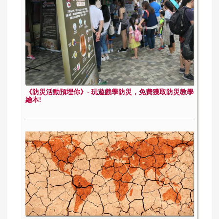
《防災活動預埋你》- 玩遊戲學防災，免費獲取防災教學
繪本!