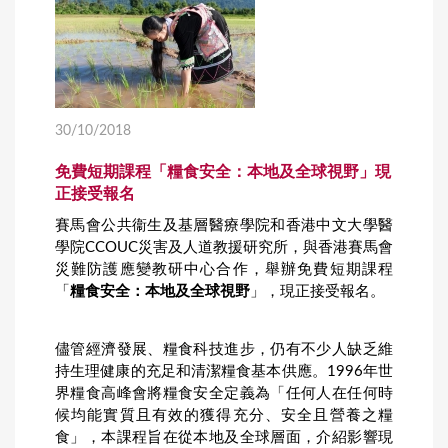
30/10/2018
免費短期課程「糧食安全：本地及全球視野」現
正接受報名
賽馬會公共衞生及基層醫療學院和香港中文大學醫
學院CCOUC災害及人道教援研究所，與香港賽馬會
災難防護應變教研中心合作，舉辦免費短期課程
「
糧食安全：本地及全球視野
」，現正接受報名。
儘管經濟發展、糧食科技進步，仍有不少人缺乏維
持生理健康的充足和清潔糧食基本供應。1996年世
界糧食高峰會將糧食安全定義為「任何人在任何時
候均能實質且有效的獲得充分、安全且營養之糧
食」，本課程旨在從本地及全球層面，介紹影響現