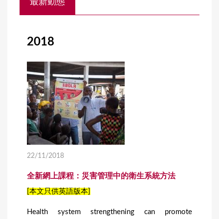
最新動態
o
u
a
2018
r
e
h
e
r
e
22/11/2018
全新網上課程：災害管理中的衛生系統方法
[本文只供英語版本]
Health system strengthening can promote