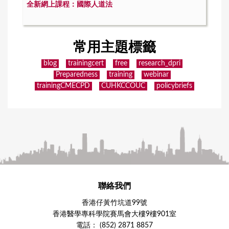
全新網上課程：國際人道法
常用主題標籤
blog
trainingcert
free
research_dpri
Preparedness
training
webinar
trainingCMECPD
CUHKCCOUC
policybriefs
聯絡我們
香港仔黃竹坑道99號
香港醫學專科學院賽馬會大樓9樓901室
電話： (852) 2871 8857