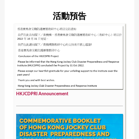
活動預告
HKJCDPRI Announcement