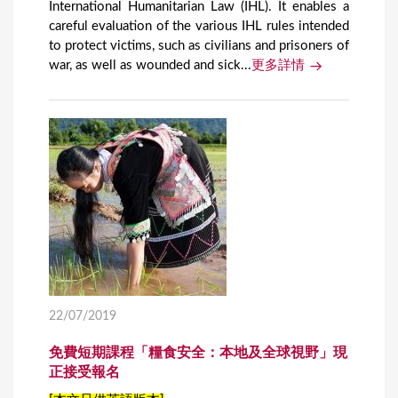
International Humanitarian Law (IHL). It enables a
careful evaluation of the various IHL rules intended
to protect victims, such as civilians and prisoners of
war, as well as wounded and sick...
更多詳情
22/07/2019
免費短期課程「糧食安全：本地及全球視野」現
正接受報名