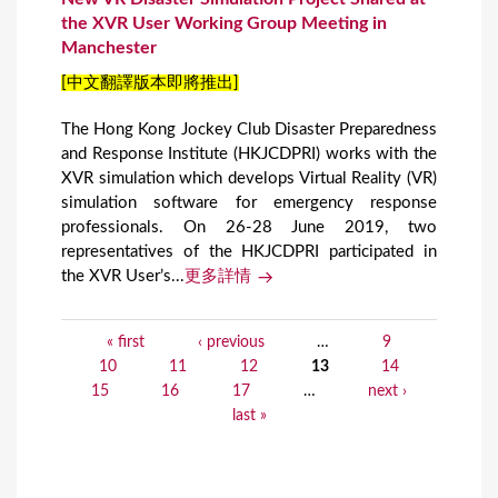
the XVR User Working Group Meeting in
Manchester
[中文翻譯版本即將推出]
The Hong Kong Jockey Club Disaster Preparedness
and Response Institute (HKJCDPRI) works with the
XVR simulation which develops Virtual Reality (VR)
simulation software for emergency response
professionals. On 26-28 June 2019, two
representatives of the HKJCDPRI participated in
the XVR User’s...
更多詳情
« first
‹ previous
…
9
P
10
11
12
13
14
a
15
16
17
…
next ›
last »
g
e
s