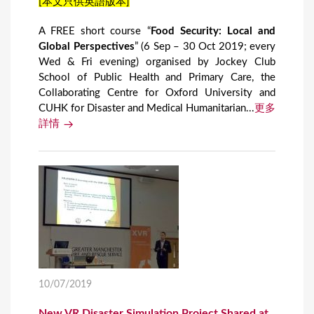
[本文只供英語版本]
A FREE short course “
Food Security: Local and
Global Perspectives
” (6 Sep – 30 Oct 2019; every
Wed & Fri evening) organised by Jockey Club
School of Public Health and Primary Care, the
Collaborating Centre for Oxford University and
CUHK for Disaster and Medical Humanitarian...
更多
詳情
10/07/2019
New VR Disaster Simulation Project Shared at