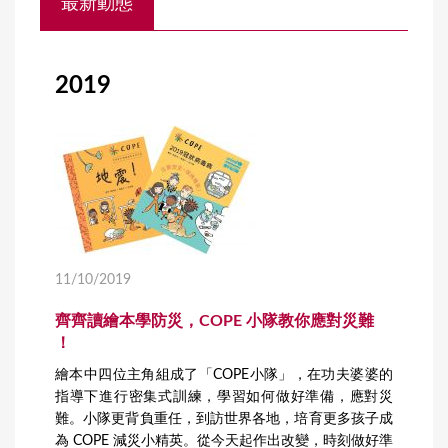
最新動態
o
u
a
2019
r
e
h
e
r
e
11/10/2019
齊齊讀繪本學防災，COPE 小隊教你應對災難
！
繪本中四位主角組成了「COPE小隊」，在功夫婆婆的
指導下進行密集式訓練，學習如何做好準備，應對災
難。小隊更背負重任，到訪世界各地，培育更多孩子成
為 COPE 減災小精英。從今天起作出改變，時刻做好準