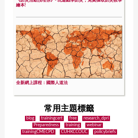
《防災活動預埋你》- 玩遊戲學防災，免費獲取防災教學
繪本!
全新網上課程：國際人道法
常用主題標籤
blog
trainingcert
free
research_dpri
Preparedness
training
webinar
trainingCMECPD
CUHKCCOUC
policybriefs