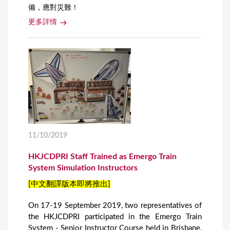
備，應對災難！
更多詳情
11/10/2019
HKJCDPRI Staff Trained as Emergo Train
System Simulation Instructors
[中文翻譯版本即將推出]
On 17-19 September 2019, two representatives of
the HKJCDPRI participated in the Emergo Train
System - Senior Instructor Course held in Brisbane,