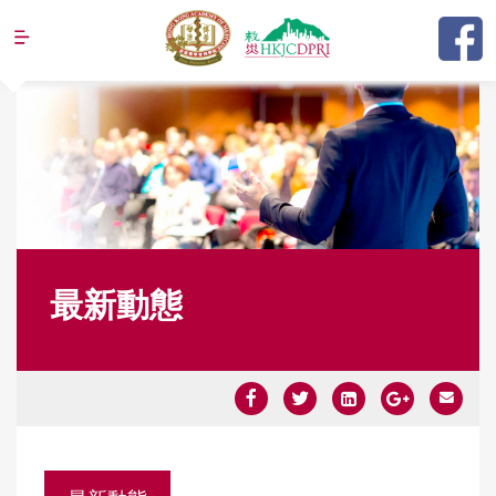
Jump to navigation
最新動態
Y