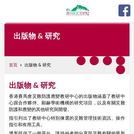
Jump to navigation
Y
出版物 & 研究
o
u
a
首頁
»
出版物 & 研究
r
e
出版物 & 研究
h
e
香港賽馬會災難防護應變教研中心的出版物涵蓋了教研中
心跟合作夥伴、顯赫學術機構的研究項目，以及有關災難
r
防護和應變的其他研究與開發。
e
指引列出了教研中心特別揀選的災難管理技術資訊、操作
指引和有用工具。
博客提供了一個平台，讓持份者能分享與災難有關的最新