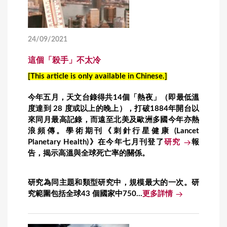
24/09/2021
這個「殺手」不太冷
[This article is only available in Chinese.]
今年五月，天文台錄得共14個「熱夜」（即最低溫
度達到 28 度或以上的晚上），打破1884年開台以
來同月最高記錄，而遠至北美及歐洲多國今年亦熱
浪頻傳。學術期刊《刺針行星健康 (Lancet
Planetary Health)》在今年七月刊登了
研究
報
告，揭示高溫與全球死亡率的關係。
研究為同主題和類型研究中，規模最大的一次。研
究範圍包括全球43 個國家中750...
更多詳情