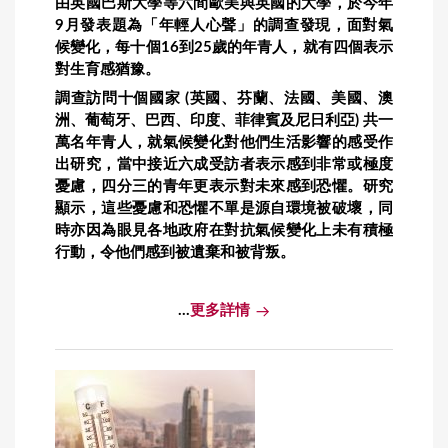
由英國巴斯大學等六間歐美與英國的大學，於今年
9月發表題為「年輕人心聲」的調查發現，面對氣
候變化，每十個16到25歲的年青人，就有四個表示
對生育感猶豫。
調查訪問十個國家 (英國、芬蘭、法國、美國、澳
洲、葡萄牙、巴西、印度、菲律賓及尼日利亞) 共一
萬名年青人，就氣候變化對他們生活影響的感受作
出研究，當中接近六成受訪者表示感到非常或極度
憂慮，四分三的青年更表示對未來感到恐懼。研究
顯示，這些憂慮和恐懼不單是源自環境被破壞，同
時亦因為眼見各地政府在對抗氣候變化上未有積極
行動，令他們感到被遺棄和被背叛。
...
更多詳情