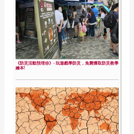
《防災活動預埋你》- 玩遊戲學防災，免費獲取防災教學
繪本!