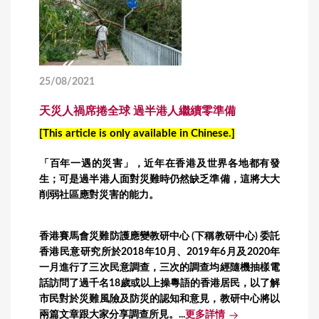
25/08/2021
天災人禍席捲全球 過半港人繼續零準備
[This article is only available in Chinese.]
「百年一遇的災害」，近年在香港及世界各地都有發
生；可是過半港人面對災難時仍然缺乏準備，這將大大
削弱社區應對災害的能力。
香港賽馬會災難防護應變教研中心 (下稱教研中心) 委託
香港民意研究所於2018年10月、2019年6月及2020年
一月進行了三次民意調查，三次的調查均經隨機抽樣電
話訪問了過千名18歲或以上操粵語的香港居民，以了解
市民對於災難風險及防災的認知和意見，教研中心將以
兩篇文章跟大家分享調查所見。...
更多詳情