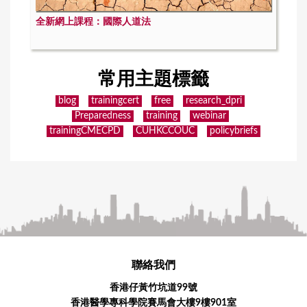
全新網上課程：國際人道法
常用主題標籤
blog
trainingcert
free
research_dpri
Preparedness
training
webinar
trainingCMECPD
CUHKCCOUC
policybriefs
聯絡我們
香港仔黃竹坑道99號
香港醫學專科學院賽馬會大樓9樓901室