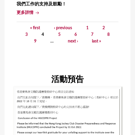
我們工作的支持及鼓勵！
更多詳情
« first
‹ previous
1
2
P
3
4
5
6
7
8
a
9
…
next ›
last »
g
e
s
活動預告