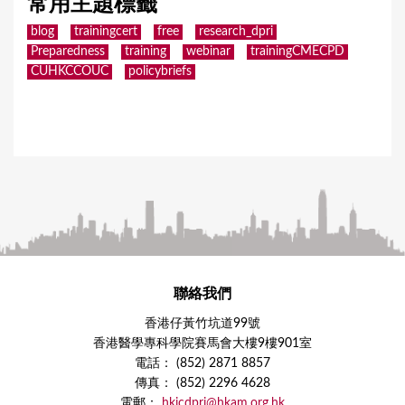
常用主題標籤
blog
trainingcert
free
research_dpri
Preparedness
training
webinar
trainingCMECPD
CUHKCCOUC
policybriefs
聯絡我們
香港仔黃竹坑道99號
香港醫學專科學院賽馬會大樓9樓901室
電話： (852) 2871 8857
傳真： (852) 2296 4628
電郵：
hkjcdpri@hkam.org.hk