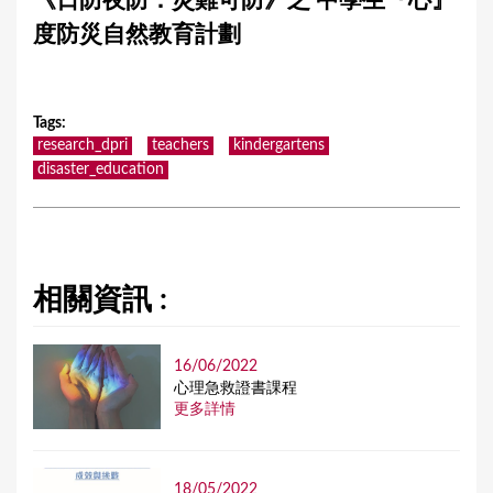
《日防夜防．災難可防》之 中學生『心』
a
度防災自然教育計劃
r
e
h
Tags
:
e
research_dpri
teachers
kindergartens
disaster_education
r
e
相關資訊 :
16/06/2022
⼼理急救證書課程
更多詳情
18/05/2022