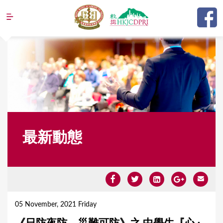
Jump to navigation
最新動態
Y
o
05 November, 2021 Friday
u