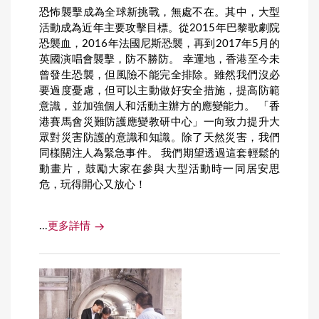
恐怖襲擊成為全球新挑戰，無處不在。其中，大型
活動成為近年主要攻擊目標。從2015年巴黎歌劇院
恐襲血，2016年法國尼斯恐襲，再到2017年5月的
英國演唱會襲擊，防不勝防。 幸運地，香港至今未
曾發生恐襲，但風險不能完全排除。雖然我們沒必
要過度憂慮，但可以主動做好安全措施，提高防範
意識，並加強個人和活動主辦方的應變能力。 「香
港賽馬會災難防護應變教研中心」一向致力提升大
眾對災害防護的意識和知識。除了天然災害，我們
同樣關注人為緊急事件。 我們期望透過這套輕鬆的
動畫片，鼓勵大家在參與大型活動時一同居安思
危，玩得開心又放心！
...
更多詳情