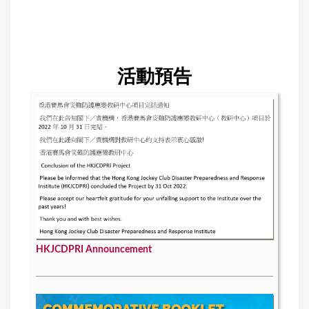
e
s
活動預告
HKJCDPRI Announcement