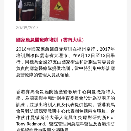
30/09/2017
國家應急醫療隊培訓（雲南大理）
2016年國家應急醫療隊培訓在福州舉行，2017年
培訓則移師雲南省大理市、在9月12日至13日舉
行，同樣為全國27支由國家衞生和計劃生育委員會
負責的應急醫療隊提供培訓，當中特別集中培訓應
急醫療隊的管理人員及領袖。
香港賽馬會災難防護應變教研中心與曼徹斯特大
學，為國家衞生和計劃生育委員會設計為期兩周的
訓練，並派出培訓人員及代表提供協助。香港賽馬
會災難防護應變教研中心代表團包括兩名職員、合
作伙伴曼徹斯特大學人道與衝突應對研究所Prof
Tony Redmond、醫院管理局急症科醫生及香港消防
處坍塌搜救專隊兩名消防員。