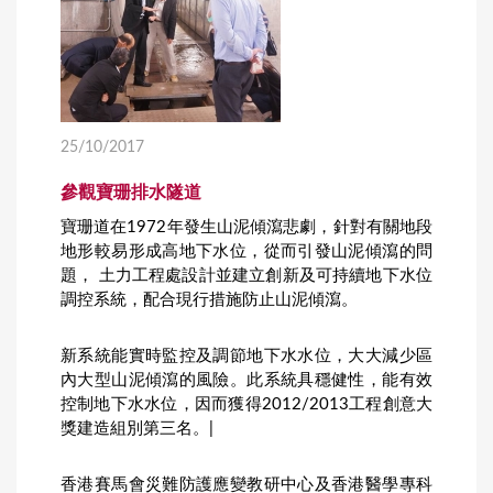
25/10/2017
參觀寶珊排水隧道
寶珊道在1972年發生山泥傾瀉悲劇，針對有關地段
地形較易形成高地下水位，從而引發山泥傾瀉的問
題， 土力工程處設計並建立創新及可持續地下水位
調控系統，配合現行措施防止山泥傾瀉。
新系統能實時監控及調節地下水水位，大大減少區
內大型山泥傾瀉的風險。此系統具穩健性，能有效
控制地下水水位，因而獲得2012/2013工程創意大
獎建造組別第三名。|
香港賽馬會災難防護應變教研中心及香港醫學專科