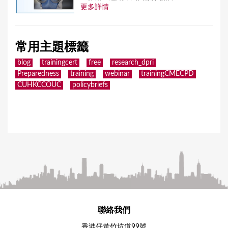
更多詳情
常用主題標籤
blog
trainingcert
free
research_dpri
Preparedness
training
webinar
trainingCMECPD
CUHKCCOUC
policybriefs
聯絡我們
香港仔黃竹坑道99號