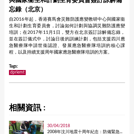
與國家衞生和計劃生育委員會簽訂諒解備
a
忘錄（北京）
r
自2016年起，香港賽馬會災難防護應變教研中心與國家衞
e
生和計劃生育委員會，討論如何計劃與協調災難防護應變
h
培訓；在2017年11月1日，雙方在北京簽訂諒解備忘錄，
並在簽訂儀式中，討論日後的訓練計劃，包括支援四川應
e
急醫療隊申請世衞認證、發展應急醫療隊培訓的核心課
r
程，以及持續支援周年國家應急醫療隊培訓的方案。
e
Tags
:
dpriemt
相關資訊 :
30/04/2018
2008年汶川地震十周年紀念：防備緊急...