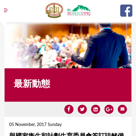
Jump to navigation
最新動態
Y
o
05 November, 2017 Sunday
u