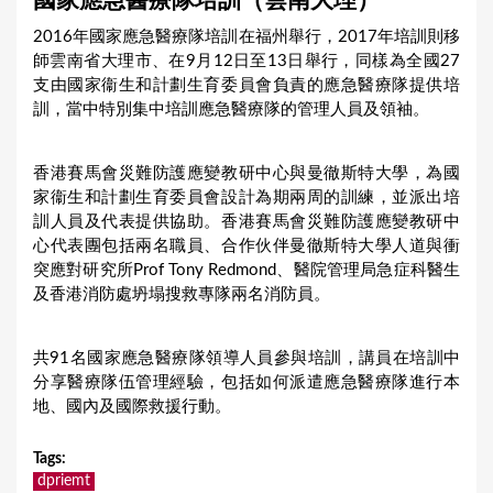
國家應急醫療隊培訓（雲南大理）
a
2016年國家應急醫療隊培訓在福州舉行，2017年培訓則移
r
師雲南省大理市、在9月12日至13日舉行，同樣為全國27
e
支由國家衞生和計劃生育委員會負責的應急醫療隊提供培
訓，當中特別集中培訓應急醫療隊的管理人員及領袖。
h
e
香港賽馬會災難防護應變教研中心與曼徹斯特大學，為國
r
家衞生和計劃生育委員會設計為期兩周的訓練，並派出培
e
訓人員及代表提供協助。香港賽馬會災難防護應變教研中
心代表團包括兩名職員、合作伙伴曼徹斯特大學人道與衝
突應對研究所Prof Tony Redmond、醫院管理局急症科醫生
及香港消防處坍塌搜救專隊兩名消防員。
共91名國家應急醫療隊領導人員參與培訓，講員在培訓中
分享醫療隊伍管理經驗，包括如何派遣應急醫療隊進行本
地、國內及國際救援行動。
Tags
:
dpriemt