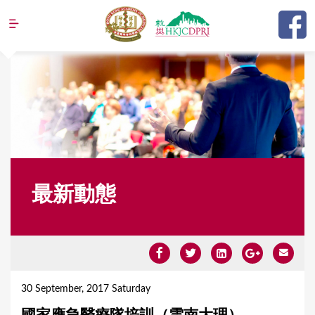
Jump to navigation
最新動態
Y
o
30 September, 2017 Saturday
u