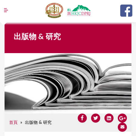
Jump to navigation
Y
出版物 & 研究
o
u
a
r
e
h
e
r
e
首頁
»
出版物 & 研究