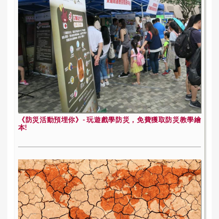
《防災活動預埋你》- 玩遊戲學防災，免費獲取防災教學繪
本!