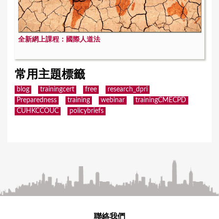
全新網上課程：國際人道法
常用主題標籤
blog
trainingcert
free
research_dpri
Preparedness
training
webinar
trainingCMECPD
CUHKCCOUC
policybriefs
聯絡我們