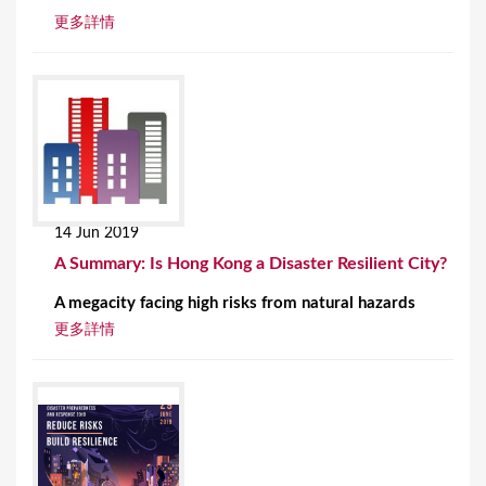
更多詳情
14 Jun 2019
A Summary: Is Hong Kong a Disaster Resilient City?
A megacity facing high risks from natural hazards
更多詳情