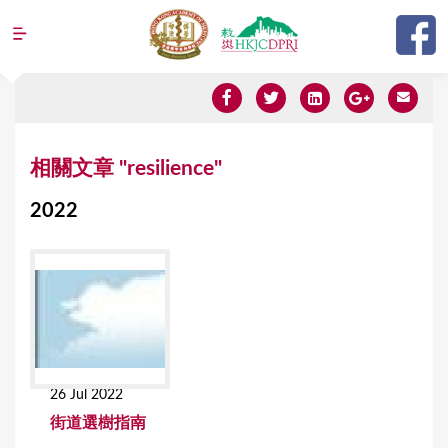
Jump to navigation
Y
相關文章 "resilience"
o
2022
u
a
r
e
h
e
26 Jul 2022
r
街道選樹指南
e