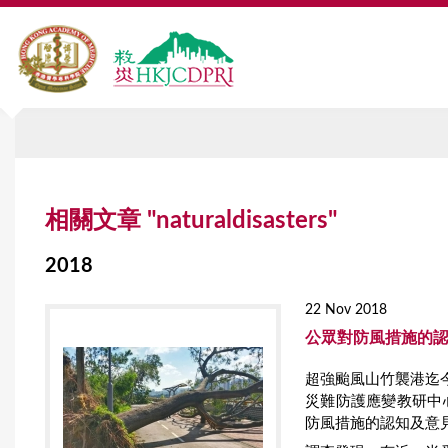
Y
相關文章 "naturaldisasters"
o
u
2018
a
22 Nov 2018
r
公眾對防風措施的認
e
超強颱風山竹襲港迄
災難防護應變教研中
h
防風措施的認知及意
e