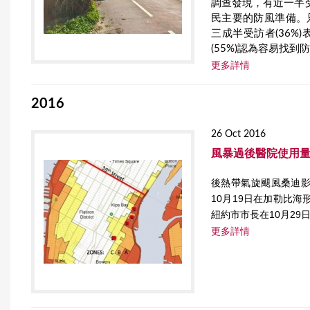
調查發現，有近一半受
r
民主要的防風準備。只
三成半受訪者(36
e
(55%)認為容易找
更多詳情
2016
26 Oct 2016
風暴過後醫院使用
後熱帶氣旋颶風桑迪影
10月19日在加勒比
紐約市市長在10月2
更多詳情