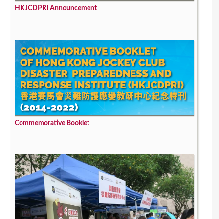
HKJCDPRI Announcement
Commemorative Booklet