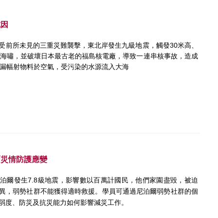
成因
日本受前所未見的三重災難襲擊，東北岸發生九級地震，觸發30米高、
的海嘯，並破壞日本最古老的福島核電廠，導致一連串核事故，造成
，洩漏幅射物料於空氣，受污染的水源流入大海
爾災情防護應變
，尼泊爾發生7.8級地震，影響數以百萬計國民，他們家園盡毀，被迫
異，弱勢社群不能獲得適時救援。學員可通過尼泊爾弱勢社群的個
弱度、防災及抗災能力如何影響減災工作。