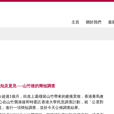
Jump to navigation
主頁
關於我們
最
知及意見──山竹後的簡短調查
今超過1個月，街道上還殘留山竹帶來的瘡痍景致，香港賽馬會
心在山竹襲港後即時委託香港大學民意調查計劃，就「公眾對
見」進行一項簡短調查，並於今天公佈調查結果。