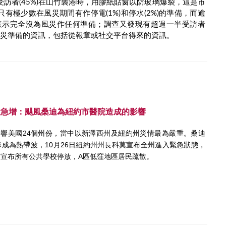
訪者(45%)在山竹襲港時，用膠紙貼窗以防玻璃爆裂，這是市
有極少數在風災期間有作停電(1%)和停水(2%)的準備，而逾
%)表示完全沒為風災作任何準備；調查又發現有超過一半受訪者
到防災準備的資訊，包括從報章或社交平台得來的資訊。
量急增：颶風桑迪為紐約市醫院造成的影響
響美國24個州份，當中以新澤西州及紐約州災情最為嚴重。桑迪
海形成為熱帶波，10月26日紐約州州長科莫宣布全州進入緊急狀態，
9日宣布所有公共學校停放，A區低窪地區居民疏散。