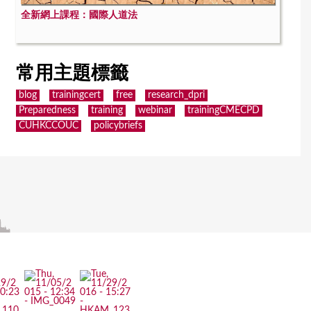
全新網上課程：國際人道法
常用主題標籤
blog
trainingcert
free
research_dpri
Preparedness
training
webinar
trainingCMECPD
CUHKCCOUC
policybriefs