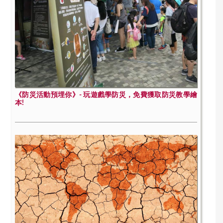
《防災活動預埋你》- 玩遊戲學防災，免費獲取防災教學繪
本!