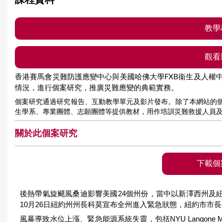
課程資料
e
教學
(1 pdf fil
觀看
香港賽馬會災難防護應變中心與美國哈佛大學FXB衞生及人權
情況，進行個案研究，推廣災難應變的典範實務。
個案研究通過研究報告、互動教學單元及影片發布。除了本網站的
生學系、專業團體、志願團體等提供教材，用作培訓災難救援人員
關於此個案研究
下載個
後熱帶氣旋颶風桑迪影響美國24個州份，當中以新澤西州及紐
10月26日紐約州州長科莫宣布全州進入緊急狀態，紐約市市長
風暴導致水位上漲、緊急能源系統失靈，包括NYU Langone Medica