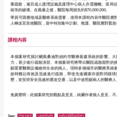
要疏散，逾百成人護理設施及護理中心病人亦需撤離。當局估計紐
統等的破壞。在風暴之後，醫院每周損失約$70,000,000。
學員可因應地域及醫療系統需要，借用本課程內容作醫院應
人轉送至其他醫院，當中特別集中計劃、救護、醫院應對緊急
課程內容
本個案研究探討颶風桑迪對紐約市醫療基建系統的影響。大
力，甚少進行疏散演習。本個案研究將帶出醫院疏散面對的
顧需要醫療設備維持生命的病人。現時多個城市的醫療系統
故時難以有效及迅速進行疏散，即使先進國家亦面對同樣情
歷，並安排安全迅速的運送交通，以及中途照顧病人的醫療人
免責聲明：此個案研究的觀點及意見，純屬作者個人意見，不
Harvard
casestudy
naturaldisasters
Tags
: