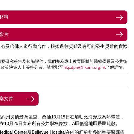
材料
es, 189KB)
影片
中心及哈佛人道行動合作，根據過往災難及有可能發生災難的實際
個案研究報告及知識評估，我們亦為專上教育團體的醫療學系及公共衞
及政策決策人士等持分者。請電郵至
hkjcdpri@hkam.org.hk
了解詳情。
案文件
約州災情最為嚴重。桑迪10月19日在加勒比海形成為熱帶波，
在10月29日宣布所有公共學校停放，A區低窪地區居民疏散。
l Center及Bellevue Hospital在內的紐約州多間重要醫院需