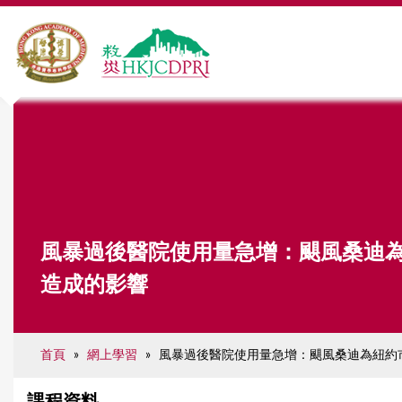
Y
o
u
a
風暴過後醫院使用量急增：颶風桑迪
r
造成的影響
e
h
e
首頁
»
網上學習
»
風暴過後醫院使用量急增：颶風桑迪為紐約
r