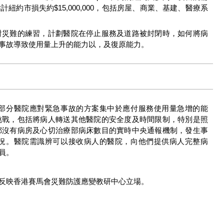
約市損失約$15,000,000，包括房屋、商業、基建、醫療系
對災難的練習，計劃醫院在停止服務及道路被封閉時，如何將病
事故導致使用量上升的能力以，及復原能力。
部分醫院應對緊急事故的方案集中於應付服務使用量急增的能
挑戰，包括將病人轉送其他醫院的安全度及時間限制，特別是照
都沒有病房及心切治療部病床數目的實時中央通報機制，發生事
況。醫院需識辨可以接收病人的醫院，向他們提供病人完整病
員。
反映香港賽馬會災難防護應變教研中心立場。