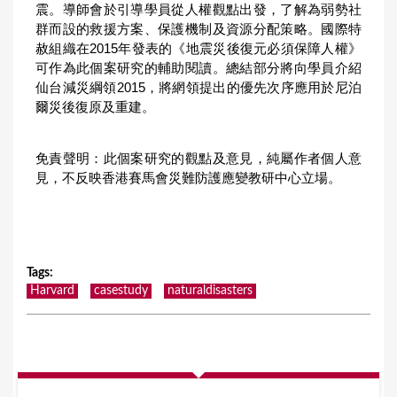
震。導師會於引導學員從人權觀點出發，了解為弱勢社
群而設的救援方案、保護機制及資源分配策略。國際特
赦組織在2015年發表的《地震災後復元必須保障人權》
可作為此個案研究的輔助閱讀。總結部分將向學員介紹
仙台減災綱領2015，將網領提出的優先次序應用於尼泊
爾災後復原及重建。
免責聲明：此個案研究的觀點及意見，純屬作者個人意
見，不反映香港賽馬會災難防護應變教研中心立場。
Tags
:
Harvard
casestudy
naturaldisasters