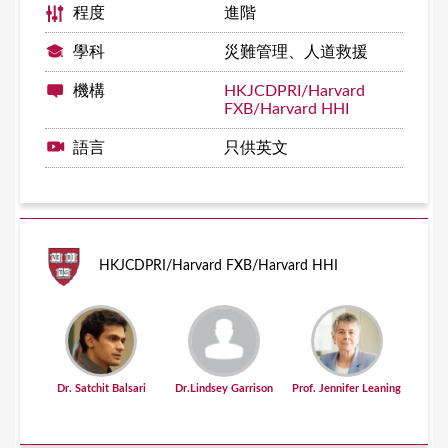
程度
進階
學科
災難管理、人道救援
機構
HKJCDPRI/Harvard
FXB/Harvard HHI
語言
只供英文
HKJCDPRI/Harvard FXB/Harvard HHI
Dr. Satchit Balsari
Dr.Lindsey Garrison
Prof. Jennifer Leaning