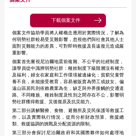
下載個案文件
個案文件協助學員將人權概念應用於實際情況，了解為
何弱勢社群較易受災難影響，忽視他們與社會其他人士
面對災難能力的差異，可對即時救援及長遠復元造成嚴
重影響。
個案首先審視尼泊爾地震前複雜、不公平的社經制度，
讓學員從中識辨弱勢社群：種姓制度下級階層沒有權力
及福利，婦女在家庭和工作環境被邊緣化；貧窮兒童營
養不良，未能接受教育，容易被販賣為勞工或妓女。偏
遠山區居民則依賴農業為生，缺乏與外界接觸的交通道
路。不同種族、種姓制度及性別之間存在不公，影響弱
勢社群獲得救援、災後復原及抗災能力。
第二部分講解醫療、食物、避難所及災民保護等救援工
作，以及實際執行情況，從而分析財政預算、救援總
類、救援協調的挑戰及分配資源的限制。
第三部分會探討尼泊爾政府和其國際夥伴如何處理地