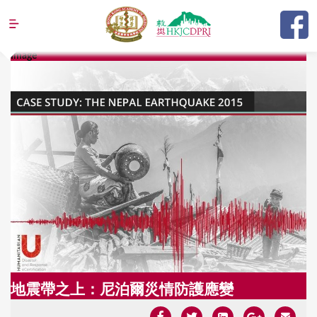
Jump to navigation
Image
Y
o
u
a
r
e
h
e
r
e
地震帶之上：尼泊爾災情防護應變