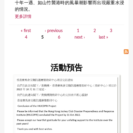
十年一遇、如山竹襲港時的風暴潮影響而出現嚴重水浸
的情況。
更多詳情
« first
‹ previous
1
2
3
P
4
5
6
next ›
last »
a
g
e
活動預告
s