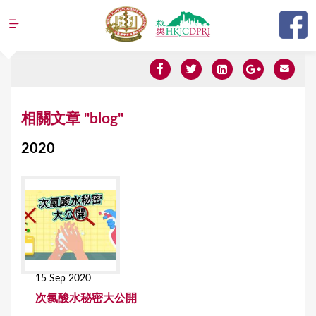
Jump to navigation
Y
相關文章 "blog"
o
2020
u
a
r
e
h
e
15 Sep 2020
r
次氯酸水秘密大公開
e