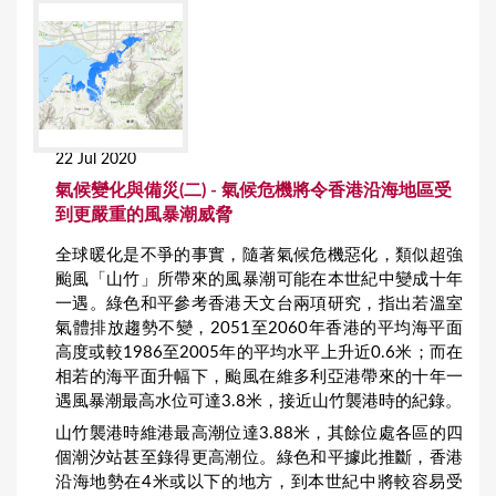
22 Jul 2020
氣候變化與備災(二) - 氣候危機將令香港沿海地區受
到更嚴重的風暴潮威脅
全球暖化是不爭的事實，隨著氣候危機惡化，類似超強
颱風「山竹」所帶來的風暴潮可能在本世紀中變成十年
一遇。綠色和平參考香港天文台兩項研究，指出若溫室
氣體排放趨勢不變，2051至2060年香港的平均海平面
高度或較1986至2005年的平均水平上升近0.6米；而在
相若的海平面升幅下，颱風在維多利亞港帶來的十年一
遇風暴潮最高水位可達3.8米，接近山竹襲港時的紀錄。
山竹襲港時維港最高潮位達3.88米，其餘位處各區的四
個潮汐站甚至錄得更高潮位。綠色和平據此推斷，香港
沿海地勢在4米或以下的地方，到本世紀中將較容易受