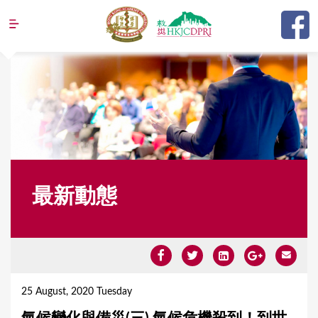
Jump to navigation
最新動態
Y
o
25 August, 2020 Tuesday
u