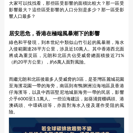
大家可以找找看，那些區受影響的面積比較大？那一區受
影響最大？這些區受影響的人口分別是多少？那一區受影
響人口最多？
居安思危，香港在極端風暴潮下的影響
綠色和平發現，到本世紀中類似山竹引起的風暴潮，海水
入侵範圍達28平方公里，涉及近10萬人。其中香港西北面
將成為重災區，元朗和北區共佔受威脅總面積接近71%
（約20平方公里），約6萬人面對風險。
而繼元朗和北區後最多人受威脅的3區，是荃灣區麗城花園
至海濱花園一帶的海旁，南區則有鴨脷洲沿海地區及香港
仔海濱等，以及中西區堅尼地城新海旁一帶的民居，影響
介乎6000至1.1萬人。一些沿海建設，如葵涌貨櫃碼頭、港
澳碼頭、中環碼頭等，亦面對海水入侵及運作受阻的風
險。