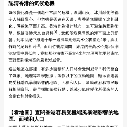
認清香港的氣候危機
氣候變化像是一個老生常談的危機，澳洲山火、冰川融化等都
令人觸目驚心。但危機是否遠在天邊，與香港無關呢？冰川融
化，導致海平面升高。香港作為沿岸城市，無可避免將受到衝
[1]
擊。根據香港天文台資料
，受氣候危機導致的海平面上升影
響，到本世紀中維港十年一遇風暴潮最高水位將接近4米，與山
[2]
竹時的紀錄相若
。而山竹襲港期間，維港的最高水位是5個潮
汐站當中最低的，意味那些海拔不高於4米的地區可能更頻密地
面對受到極端高的風暴潮威脅。
這些地區在那裡，有多少面積和人口將會受到威脅？我們整合
了氣象、地理等科學數據，製作以下的互動地圖，顯示香港容
易受極端風暴潮影響的地區、面積和人口，幫助政府和市民瞭
解相關資訊，盡早採取氣候行動，以減少氣候變化所帶來的人
命傷亡和財物損失。
【看地圖】查閱香港容易受極端風暴潮影響的地
區、面積和人口