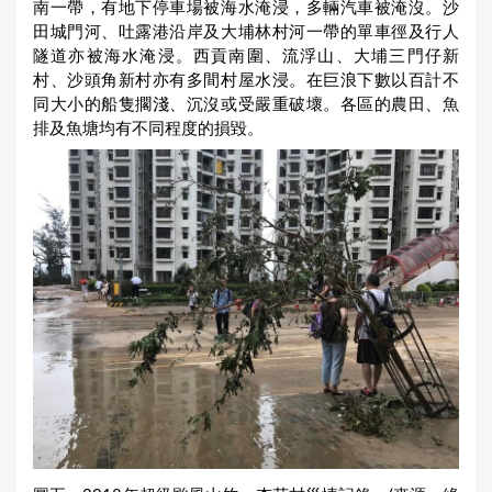
南一帶，有地下停車場被海水淹浸，多輛汽車被淹沒。沙
田城門河、吐露港沿岸及大埔林村河一帶的單車徑及行人
隧道亦被海水淹浸。西貢南圍、流浮山、大埔三門仔新
村、沙頭角新村亦有多間村屋水浸。在巨浪下數以百計不
同大小的船隻擱淺、沉沒或受嚴重破壞。各區的農田、魚
排及魚塘均有不同程度的損毀。