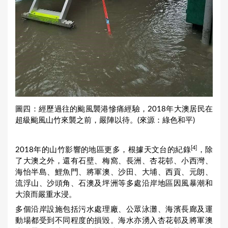
圖四：經歷過往的颱風襲港慘痛經驗，2018年大澳居民在
超級颱風山竹來襲之前，嚴陣以待。(來源：綠色和平)
[4]
2018年的山竹影響的地區更多，根據天文台的紀錄
，除
了大澳之外，還有石壁、梅窩、長洲、杏花邨、小西灣、
海怡半島、鯉魚門、將軍澳、沙田、大埔、西貢、元朗、
流浮山、沙頭角、石澳及坪洲等多處沿岸地區因風暴潮和
大浪而嚴重水浸。
多個沿岸設施包括污水處理廠、公眾泳灘、海濱長廊及運
動場都受到不同程度的損毀。海水亦湧入杏花邨及將軍澳