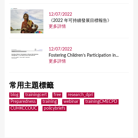
12/07/2022
《2022 年可持續發展目標報告》
更多詳情
12/07/2022
Fostering Children’s Participation in...
更多詳情
常用主題標籤
blog
trainingcert
free
research_dpri
Preparedness
training
webinar
trainingCMECPD
CUHKCCOUC
policybriefs