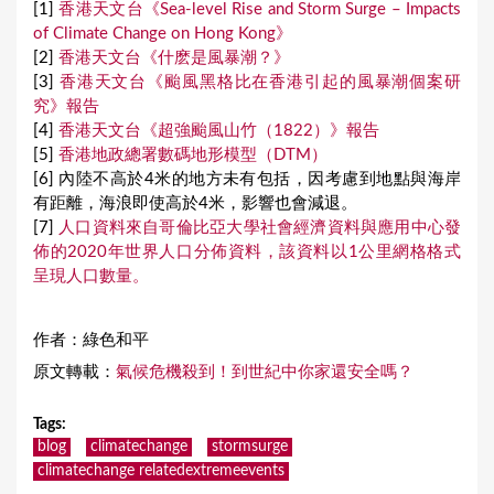
[1]
香港天文台《Sea-level Rise and Storm Surge – Impacts
of Climate Change on Hong Kong》
[2]
香港天文台《什麽是風暴潮？》
[3]
香港天文台《颱風黑格比在香港引起的風暴潮個案研
究》報告
[4]
香港天文台《超強颱風山竹（1822）》報告
[5]
香港地政總署數碼地形模型（DTM）
[6] 內陸不高於4米的地方未有包括，因考慮到地點與海岸
有距離，海浪即使高於4米，影響也會減退。
[7]
人口資料來自哥倫比亞大學社會經濟資料與應用中心發
佈的2020年世界人口分佈資料，該資料以1公里網格格式
呈現人口數量。
作者：綠色和平
原文轉載：
氣候危機殺到！到世紀中你家還安全嗎？
Tags
:
blog
climatechange
stormsurge
climatechange relatedextremeevents