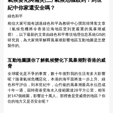
氣候變化與備災(三) 氣候危機殺到！到世
a
紀中你家還安全嗎？
r
綠色和平
e
相信大家可能有讀過綠色和平為教研中心撰寫得博客文章
h
《氣候危機將令香港沿海地區受到更嚴重的風暴潮威
e
脅》，以下最新的文章由綠色和平專項地理信息系統GIS的
研究員，為大家簡單解釋風暴潮影響地區互動地圖是怎麼
r
製作的。
e
互動地圖讓你了解氣候變化下風暴潮對香港的威
脅
全球暖化是不爭的事實，數十年後對我的生活有多大影響
呢？隨著氣候危機惡化，本港的海平面將進一步上升。綠
色和平評估，到本世紀中，山竹級的風暴潮最高水位恐成
十年一遇，屆時香港受海水入侵範圍達28平方公里，相等
於147個維園，影響近十萬人。那裡會是受威脅的地區？你
住的地方又是否安全呢？