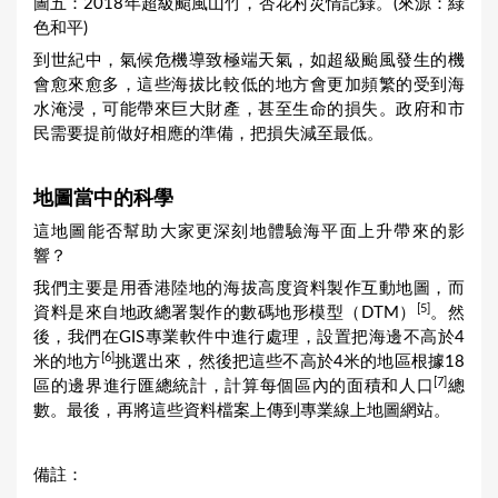
圖五：2018年超級颱風山竹，杏花村災情記錄。(來源：綠
色和平)
到世紀中，氣候危機導致極端天氣，如超級颱風發生的機
會愈來愈多，這些海拔比較低的地方會更加頻繁的受到海
水淹浸，可能帶來巨大財產，甚至生命的損失。政府和市
民需要提前做好相應的準備，把損失減至最低。
地圖當中的科學
這地圖能否幫助大家更深刻地體驗海平面上升帶來的影
響？
我們主要是用香港陸地的海拔高度資料製作互動地圖，而
[5]
資料是來自地政總署製作的數碼地形模型（DTM）
。然
後，我們在GIS專業軟件中進行處理，設置把海邊不高於4
[6]
米的地方
挑選出來，然後把這些不高於4米的地區根據18
[7]
區的邊界進行匯總統計，計算每個區內的面積和人口
總
數。最後，再將這些資料檔案上傳到專業線上地圖網站。
備註：