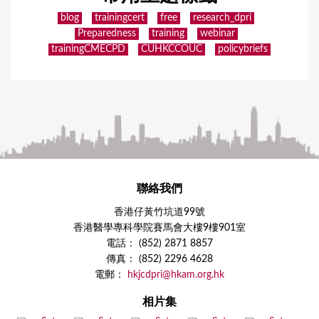
blog
trainingcert
free
research_dpri
Preparedness
training
webinar
trainingCMECPD
CUHKCCOUC
policybriefs
聯絡我們
香港仔黃竹坑道99號
香港醫學專科學院賽馬會大樓9樓901室
電話： (852) 2871 8857
傳真： (852) 2296 4628
電郵：
hkjcdpri@hkam.org.hk
相片集