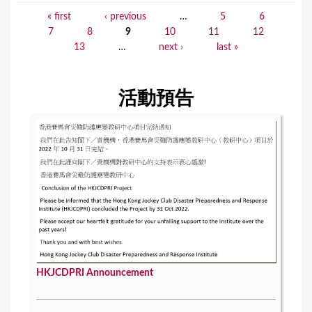
« first
‹ previous
…
5
6
P
7
8
9
10
11
12
a
13
…
next ›
last »
g
e
活動預告
s
HKJCDPRI Announcement