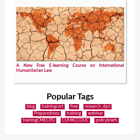
A New Free E-learning Course on International
Humanitarian Law
Popular Tags
blog
trainingcert
free
research_dpri
Preparedness
training
webinar
trainingCMECPD
CUHKCCOUC
policybriefs