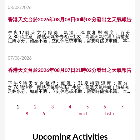
08/08/2026
香港天文台於2026年08月08日00時02分發出之天氣報告
午 夜 12 時 天 文 台 錄 得： 氣 溫 ： 30 度 相 對 濕 度 ： 百 分
之 80 請注意：酷熱天氣警告現正生效，高溫天氣持續！請補充
足夠水分。如感不適，立刻休息或求助，需要時儘快求醫。 本...
07/08/2026
香港天文台於2026年08月07日21時02分發出之天氣報告
下 午 9 時 天 文 台 錄 得： 氣 溫 ： 31 度 相 對 濕 度 ： 百 分
之 76 請注意：酷熱天氣警告現正生效，高溫天氣持續！請補充
足夠水分。如感不適，立刻休息或求助，需要時儘快求醫。 本...
1
2
3
4
5
6
7
P
8
9
…
next ›
last »
a
g
Upcoming Activities
e