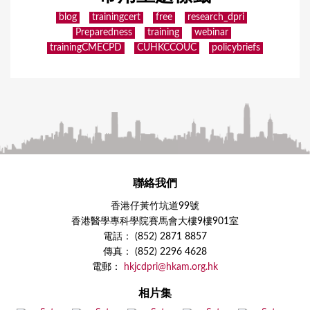
blog
trainingcert
free
research_dpri
Preparedness
training
webinar
trainingCMECPD
CUHKCCOUC
policybriefs
聯絡我們
香港仔黃竹坑道99號
香港醫學專科學院賽馬會大樓9樓901室
電話： (852) 2871 8857
傳真： (852) 2296 4628
電郵：
hkjcdpri@hkam.org.hk
相片集