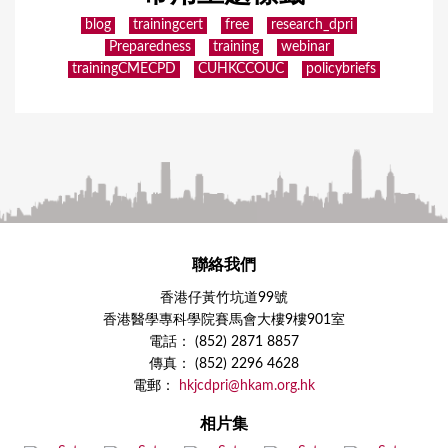
blog
trainingcert
free
research_dpri
Preparedness
training
webinar
trainingCMECPD
CUHKCCOUC
policybriefs
聯絡我們
香港仔黃竹坑道99號
香港醫學專科學院賽馬會大樓9樓901室
電話： (852) 2871 8857
傳真： (852) 2296 4628
電郵：
hkjcdpri@hkam.org.hk
相片集