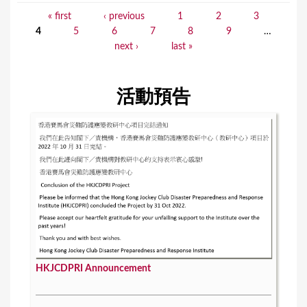
« first
‹ previous
1
2
3
P
4
5
6
7
8
9
…
a
next ›
last »
g
e
活動預告
s
HKJCDPRI Announcement