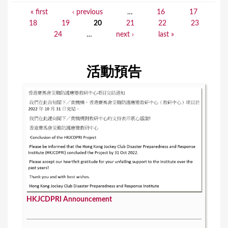
« first
‹ previous
…
16
17
P
18
19
20
21
22
23
a
24
…
next ›
last »
g
e
活動預告
s
HKJCDPRI Announcement