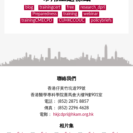
blog
trainingcert
free
research_dpri
Preparedness
training
webinar
trainingCMECPD
CUHKCCOUC
policybriefs
聯絡我們
香港仔黃竹坑道99號
香港醫學專科學院賽馬會大樓9樓901室
電話： (852) 2871 8857
傳真： (852) 2296 4628
電郵：
hkjcdpri@hkam.org.hk
相片集