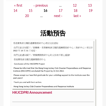
« first
‹ previous
…
12
13
P
14
15
16
17
18
19
a
20
…
next ›
last »
g
e
活動預告
s
HKJCDPRI Announcement