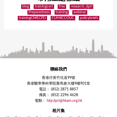
blog
trainingcert
free
research_dpri
Preparedness
training
webinar
trainingCMECPD
CUHKCCOUC
policybriefs
聯絡我們
香港仔黃竹坑道99號
香港醫學專科學院賽馬會大樓9樓901室
電話： (852) 2871 8857
傳真： (852) 2296 4628
電郵：
hkjcdpri@hkam.org.hk
相片集