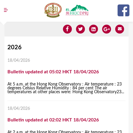
Jump to navigation
Y
2026
o
18/04/2026
u
Bulletin updated at 05:02 HKT 18/04/2026
a
r
At 5 a.m. at the Hong Kong Observatory : Air temperature : 23
degrees Celsius Relative Humidity : 84 per cent The air
e
temperatures at other places were: Hong Kong Observatory23...
h
18/04/2026
e
r
Bulletin updated at 02:02 HKT 18/04/2026
e
At 2 a.m. at the Hong Kong Observatory : Air temperature : 23