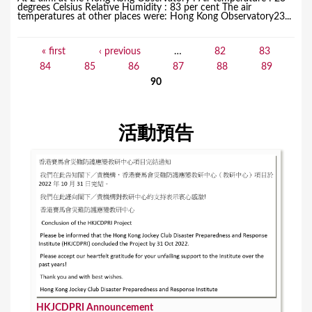
degrees Celsius Relative Humidity : 83 per cent The air
temperatures at other places were: Hong Kong Observatory23...
« first
‹ previous
…
82
83
P
84
85
86
87
88
89
a
90
g
e
活動預告
s
HKJCDPRI Announcement