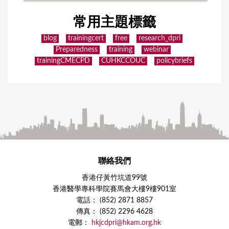
常用主題標籤
blog
trainingcert
free
research_dpri
Preparedness
training
webinar
trainingCMECPD
CUHKCCOUC
policybriefs
聯絡我們
香港仔黃竹坑道99號
香港醫學專科學院賽馬會大樓9樓901室
電話： (852) 2871 8857
傳真： (852) 2296 4628
電郵：
hkjcdpri@hkam.org.hk