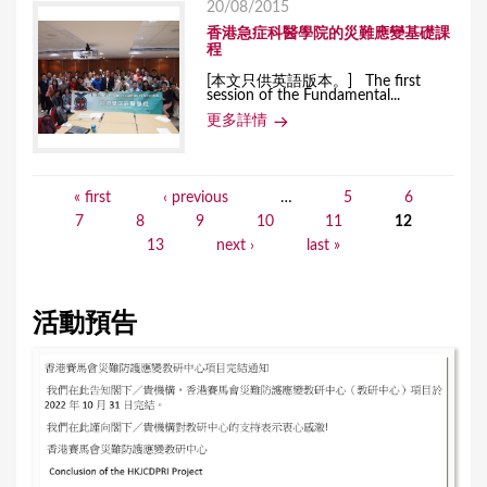
20/08/2015
香港急症科醫學院的災難應變基礎課
程
[本文只供英語版本。] The first
session of the Fundamental...
更多詳情
« first
‹ previous
…
5
6
P
7
8
9
10
11
12
a
13
next ›
last »
g
e
活動預告
s