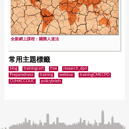
全新網上課程：國際人道法
常用主題標籤
blog
trainingcert
free
research_dpri
Preparedness
training
webinar
trainingCMECPD
CUHKCCOUC
policybriefs