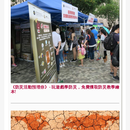
《防災活動預埋你》- 玩遊戲學防災，免費獲取防災教學繪
本!