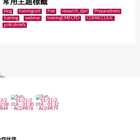
常用主題標籤
blog
trainingcert
free
research_dpri
Preparedness
training
webinar
trainingCMECPD
CUHKCCOUC
policybriefs
合作伙伴