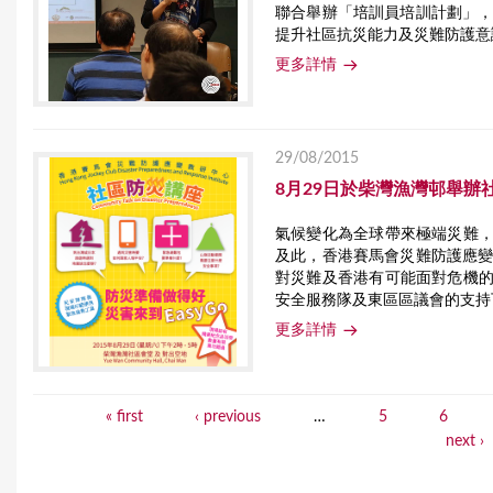
聯合舉辦「培訓員培訓計劃」
提升社區抗災能力及災難防護意識。
更多詳情
29/08/2015
8月29日於柴灣漁灣邨舉辦
氣候變化為全球帶來極端災難
及此，香港賽馬會災難防護應
對災難及香港有可能面對危機
安全服務隊及東區區議會的支持下
更多詳情
« first
‹ previous
…
5
6
P
next ›
a