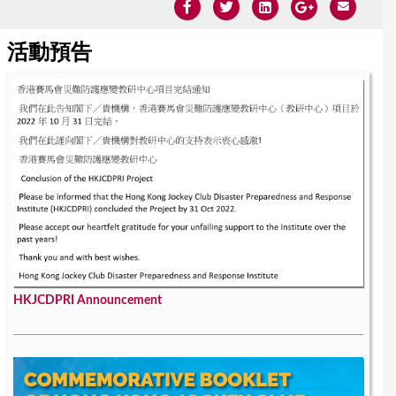
活動預告
HKJCDPRI Announcement