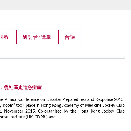
課程
研討會/講堂
會議
5：從社區走進急症室
, the Annual Conference on Disaster Preparedness and Response 2015:
 Room” took place in Hong Kong Academy of Medicine Jockey Club
 1 November 2015. Co-organised by the Hong Kong Jockey Club
se Institute (HKJCDPRI) and .......