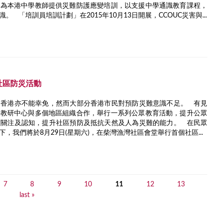
，為本港中學教師提供災難防護應變培訓，以支援中學通識教育課程，
 「培訓員培訓計劃」在2015年10月13日開展，CCOUC災害與...
社區防災活動
，香港亦不能幸免，然而大部分香港市民對預防災難意識不足。 有見
變教研中心與多個地區組織合作，舉行一系列公眾教育活動，提升公眾
的關注及認知，提升社區預防及抵抗天然及人為災難的能力。 在民眾
，我們將於8月29日(星期六)，在柴灣漁灣社區會堂舉行首個社區...
7
8
9
10
11
12
13
last »