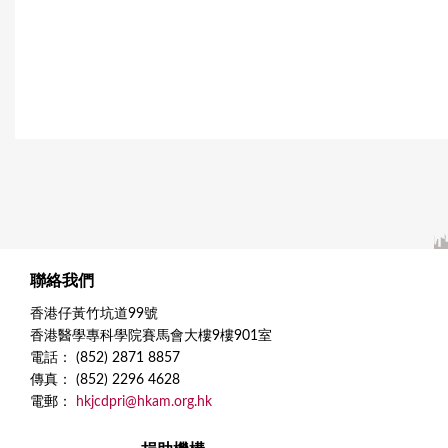
g
e
s
聯絡我們
香港仔黃竹坑道99號
香港醫學專科學院賽馬會大樓9樓901室
電話： (852) 2871 8857
傳真： (852) 2296 4628
電郵：
hkjcdpri@hkam.org.hk