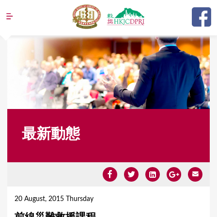
Jump to navigation
最新動態
Y
o
20 August, 2015 Thursday
u