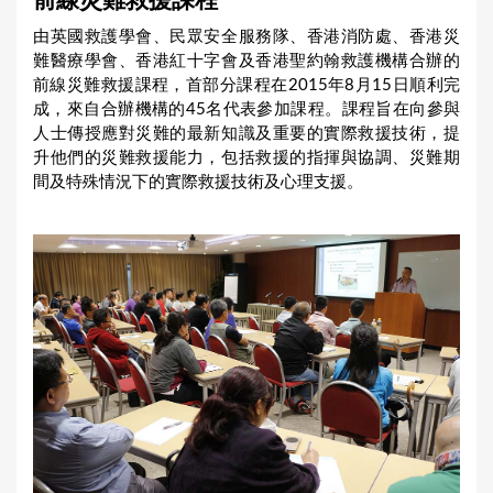
前線災難救援課程
a
由英國救護學會、民眾安全服務隊、香港消防處、香港災
r
難醫療學會、香港紅十字會及香港聖約翰救護機構合辦的
e
前線災難救援課程，首部分課程在2015年8月15日順利完
成，來自合辦機構的45名代表參加課程。課程旨在向參與
h
人士傳授應對災難的最新知識及重要的實際救援技術，提
e
升他們的災難救援能力，包括救援的指揮與協調、災難期
r
間及特殊情況下的實際救援技術及心理支援。
e