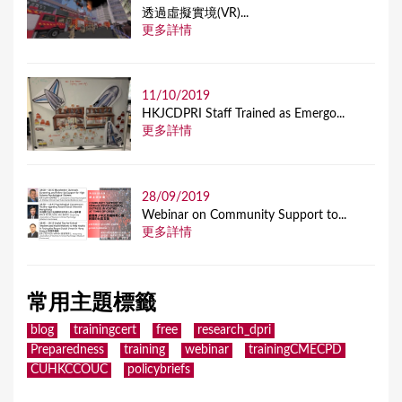
透過虛擬實境(VR)...
更多詳情
11/10/2019
HKJCDPRI Staff Trained as Emergo...
更多詳情
28/09/2019
Webinar on Community Support to...
更多詳情
常用主題標籤
blog
trainingcert
free
research_dpri
Preparedness
training
webinar
trainingCMECPD
CUHKCCOUC
policybriefs