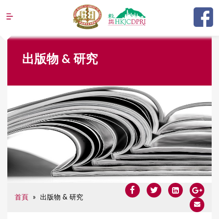
Jump to navigation
Y
出版物 & 研究
o
u
a
r
e
h
e
r
e
首頁
»
出版物 & 研究