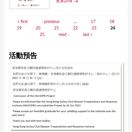
更多詳情
« first
‹ previous
…
17
18
P
19
20
21
22
23
24
a
25
next ›
last »
g
e
活動預告
s