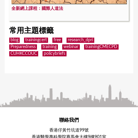
全新網上課程：國際人道法
常用主題標籤
blog
trainingcert
free
research_dpri
Preparedness
training
webinar
trainingCMECPD
CUHKCCOUC
policybriefs
聯絡我們
香港仔黃竹坑道99號
香港醫學專科學院賽馬會大樓9樓901室