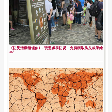
《防災活動預埋你》- 玩遊戲學防災，免費獲取防災教學繪
本!