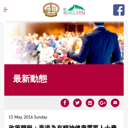
Jump to navigation
最新動態
Y
o
15 May, 2016 Sunday
u