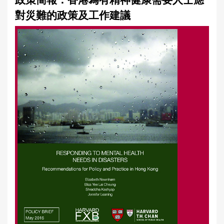
政策簡報：香港為有精神健康需要人士應
a
對災難的政策及工作建議
r
e
h
e
r
e