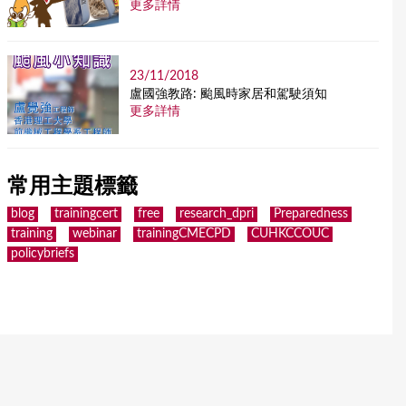
更多詳情
23/11/2018
盧國強教路: 颱風時家居和駕駛須知
更多詳情
常用主題標籤
blog
trainingcert
free
research_dpri
Preparedness
training
webinar
trainingCMECPD
CUHKCCOUC
policybriefs