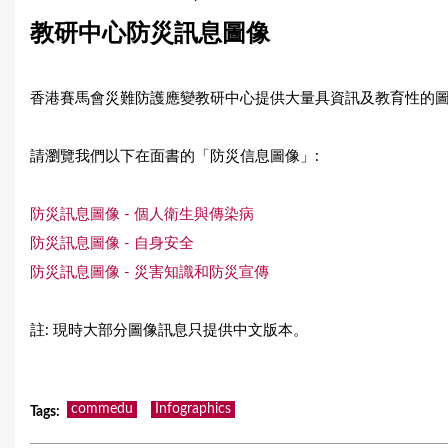
u
教研中心防災訊息圖像
a
r
香港賽馬會災難防護應變教研中心提供大量具資訊及教育性的
e
請瀏覽我們以下在面書的「防災信息圖像」:
h
e
防災訊息圖像 - 個人衛生與傳染病
r
防災訊息圖像 - 自身安全
防災訊息圖像 - 災害知識和防災宣傳
e
註: 現時大部分圖像訊息只提供中文版本。
commedu
Infographics
Tags
: