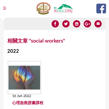
Jump to navigation
Y
相關文章 "social workers"
o
2022
u
a
r
e
h
e
16 Jun 2022
r
⼼理急救證書課程
e