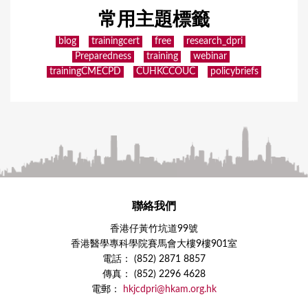
常用主題標籤
blog
trainingcert
free
research_dpri
Preparedness
training
webinar
trainingCMECPD
CUHKCCOUC
policybriefs
聯絡我們
香港仔黃竹坑道99號
香港醫學專科學院賽馬會大樓9樓901室
電話： (852) 2871 8857
傳真： (852) 2296 4628
電郵：
hkjcdpri@hkam.org.hk