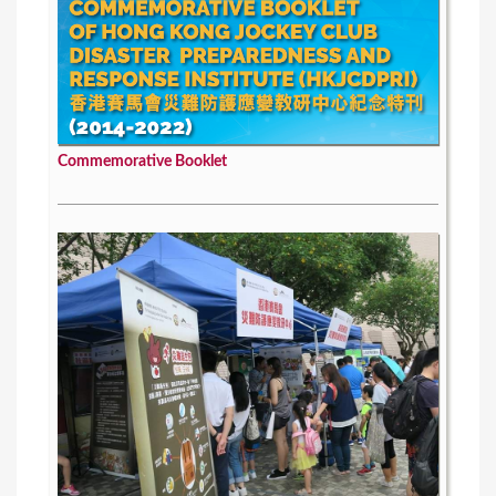
Commemorative Booklet