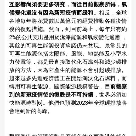
互影響尚須要更多研究，而從目前觀察所得，氣
候變化還沒有因為新冠疫情而緩和。
相反，全球
各地每年將花費數以萬億元的經費推動各種疫情
後的復甦措施。然而，到目前為止，每年只有約
2%的公共支出是用於潔淨能源和氣候變化適應 ，
其餘的可再生能源投資承諾仍未兌現。最常見的
可再生能源包括太陽能、風能、地熱能及小型水
力發電等，都是最直接取代化石燃料和減少碳排
放的方法，因為它產生的能源不會引起碳排放。
越來越多先進經濟體正在開始淘汰化石燃料，而
轉用可再生能源。國際能源機構警告，
目前觀察
到的新冠疫情後的復甦是不可持續
，世界必須加
快能源轉型[6]。他們也預測2023年全球碳排放將
會達到新的高峰。