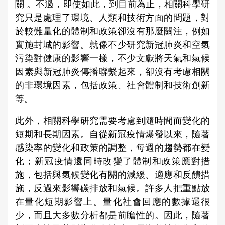
關 。不過，即使如此，到目前為止，相關科學研
究只是處理了環境、人類和技術方面的問題，對
於較難量化的體制和政策卻沒有那麼關注，例如
實施封城的影響。就像不少研究新冠肺炎和空氣
污染對健康的影響一樣，不少文獻將天氣和氣候
因素與新冠肺炎傳播聯繫起來，卻沒有考慮相關
的非環境因素，包括政策、社會體制和技術創新
等。
此外，相關科學研究需要考慮到隨時間而變化的
短期和長期因素。自從新冠疫情爆發以來，隨著
感染率的變化和政策的調整，每週的趨勢都在變
化；新冠疫情還同時改變了體制和政策應對措
施，包括與氣候變化有關的減緩、適應和反饋措
施，反過來影響碳排放和氣候。許多人把重點放
在量化短期影響上。量化社會回應的數據還很
少，而且大多數分析都是前瞻性的。因此，隨著