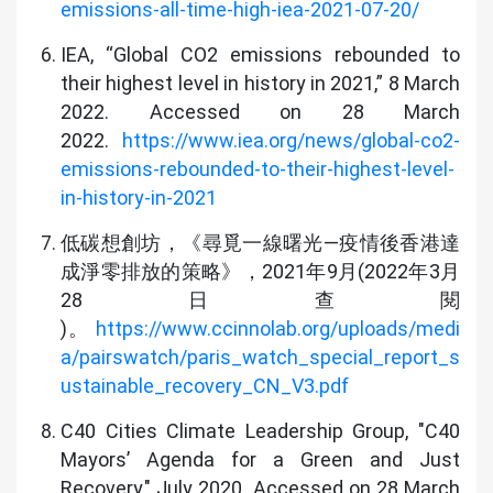
emissions-all-time-high-iea-2021-07-20/
IEA, “Global CO2 emissions rebounded to
their highest level in history in 2021,” 8 March
2022. Accessed on 28 March
2022.
https://www.iea.org/news/global-co2-
emissions-rebounded-to-their-highest-level-
in-history-in-2021
低碳想創坊，《尋覓一線曙光—疫情後香港達
成淨零排放的策略》，2021年9月(2022年3月
28日查閱
)。
https://www.ccinnolab.org/uploads/medi
a/pairswatch/paris_watch_special_report_s
ustainable_recovery_CN_V3.pdf
C40 Cities Climate Leadership Group, "C40
Mayors’ Agenda for a Green and Just
Recovery," July 2020. Accessed on 28 March