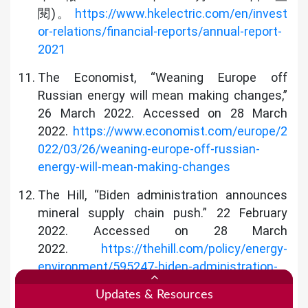
閱)。
https://www.hkelectric.com/en/invest
or-relations/financial-reports/annual-report-
2021
The Economist, “Weaning Europe off
Russian energy will mean making changes,”
26 March 2022. Accessed on 28 March
2022.
https://www.economist.com/europe/2
022/03/26/weaning-europe-off-russian-
energy-will-mean-making-changes
The Hill, “Biden administration announces
mineral supply chain push.” 22 February
2022. Accessed on 28 March
2022.
https://thehill.com/policy/energy-
environment/595247-biden-administration-
announces-mineral-supply-chain-push
;
Updates & Resources
Reuters, “Five Eyes alliance urged to forge