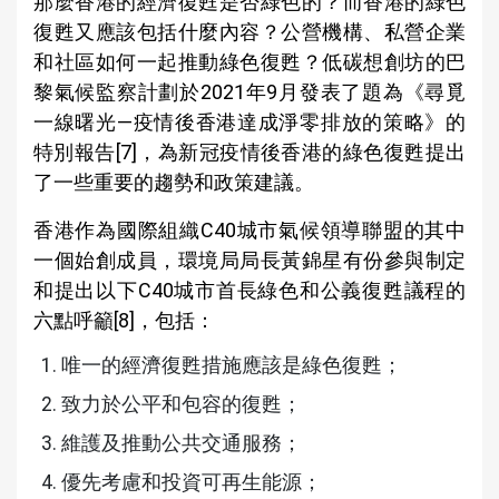
那麼香港的經濟復甦是否綠色的？而香港的綠色
復甦又應該包括什麼內容？公營機構、私營企業
和社區如何一起推動綠色復甦？低碳想創坊的巴
黎氣候監察計劃於2021年9月發表了題為《尋覓
一線曙光—疫情後香港達成淨零排放的策略》的
特別報告[7]，為新冠疫情後香港的綠色復甦提出
了一些重要的趨勢和政策建議。
香港作為國際組織C40城市氣候領導聯盟的其中
一個始創成員，環境局局長黃錦星有份參與制定
和提出以下C40城市首長綠色和公義復甦議程的
六點呼籲[8]，包括：
唯一的經濟復甦措施應該是綠色復甦；
致力於公平和包容的復甦；
維護及推動公共交通服務；
優先考慮和投資可再生能源；