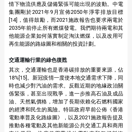
情下物流供應及儲備緊張可能出現的波動。中電
集團剛於2021年9月宣佈2050年淨零排放目標
[14]，值得鼓勵，而2021施政報告也要求兩電於
2035年前停止所有燃煤發電。我們期待兩電和其
他能源企業如何落實制定淘汰燃煤，以及改用可
再生能源的路線圖和相關的投資計劃。
交通運輸行業的綠色復甦
其次，交通運輸也是香港碳排放的重要來源，佔
18%[15]。新冠疫情一度使本地交通需求下降，同
時也減少對汽油的需求。反觀近期的地緣政治關
係緊張，甚至出現戰爭，進一步推高石油及成品
油、天然氣價格，增加了長期依賴化石燃料國家
的經濟和民生的風險。特區政府早前公佈《香港
電動車普及化路線圖》，以及2021施政報告提及
推動各種電動及其他新能源公共交通工具和商用