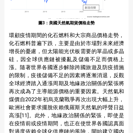
圖3：美國天然氣期貨價格走勢
環顧疫情期間的化石燃料和大宗商品價格走勢，
化石燃料普遍下跌，主要是由於市場對未來經濟
增長的憂慮，但太陽能光伏板需要的單晶或多晶
硅，因全球供應鏈被擾亂及儲備不足而價格上
漲。隨著世界各國逐步解除跨國旅遊及防疫措施
的限制，疫後儲備不足的因素將逐漸消退，反觀
全球經濟踏入通漲周期及地緣政治關係的緊張將
再次成為了主導能源價格的重要因素。天然氣和
煤價自2022年初烏克蘭戰爭再次出現大幅上升，
歐洲社會要求擺脫依賴俄羅斯天然氣的呼聲日益
高漲[11]。此外，地緣政治關係的緊張，即使是
在疫情前或疫情期間，也正在使世界各國認真面
對過度依賴全球化供應鏈的風險，開始建立國內