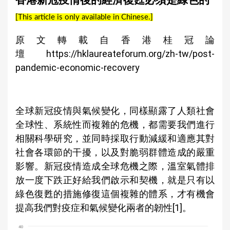
香港新冠疫情後的經濟復甦必須是綠色的
a
[This article is only available in Chinese.]
r
e
原文轉載自香港桂冠論
h
壇
https://hklaureateforum.org/zh-tw/post-
pandemic-economic-recovery
e
r
e
全球新冠疫情與氣候變化，同樣顯露了人類社會
全球性、系統性而複雜的危機，都需要我們進行
相關科學研究，並同時採取行動減緩和適應其對
社會各環節的干擾，以及對脆弱群體造成的嚴重
影響。新冠疫情造成全球危機之際，溫室氣體排
放一度下跌正好給我們啟示和契機，就是只有以
綠色復甦的措施修復這個複雜的體系，才有機會
提高我們對疫症和氣候變化兩者的韌性[1]。