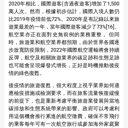
2020年相比，國際遊客(含過夜遊客)增加了1,500
萬人次。然而，根據初步估計，國際入境人數仍
比2019年疫情前低72%。2020年是有記錄以來旅
遊業最差的一年，當年國際遊客減少了73%[16]。
航空業亦正在面對史無前例的業務重整， 但同
時，旅遊業和航空業界都預期，由於世界各國逐
步放寬防疫限制，2022年國際航空運輸將會持續
反彈，航空及相關旅遊業界的碳足跡和生態足跡
也可能會呈現爆發式增長，正好是時機推動後疫
情的綠色復甦。
後疫情的旅遊復甦，很大程度上視乎業界如何適
應檢疫措施或檢測要求，而在旅客流量恢復緩慢
的前提下，也是重新考慮平衡旅遊業發展與當地
碳排放和生態系統帶來的影響。政府可以考慮利
用這個機會推行累進的航空徵費，確保不常飛行
的乘客每年可有一次航空旅行或參加海外家庭聚