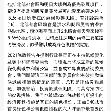
包括北部都會區和明日大嶼列為優先發展項目，
卻沒有提及和研究相關發展可能帶來的碳足跡，
以及項目所潛在的氣候影響風險。有評論認為
[18]，北部都會區將會是洪水和颱風災害的潛在
熱點地區，預測海平面上升2米將會每天帶來幾乎
5-6米的沿海洪水，屆時通往深圳的兩條主要道路
將被淹沒，似乎難以成為綠色復甦的措施。
2021施政報告亦提到行政長官正在主持氣候變化
及碳中和督導委員會，而環境局將成立新的氣候
變化與碳中和辦公室，並會成立專責的諮詢委員
會，我們期望這三個部門和委員會能有效推動氣
候減緩和適應措施的落實，尤其是評估災難風
險、加強管治、投資於減低風險、而具有預防性
的復甦措施。我們也希望2021施政報告所提出的
經濟復甦措施是真正的綠色復甦，正如C40城市
首長綠色和公義復甦議程的六大呼籲中最首要的