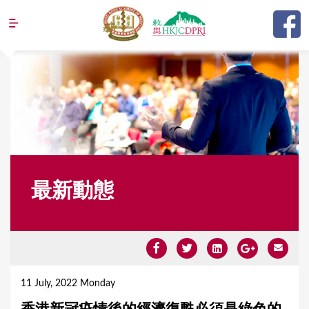
Jump to navigation
最新動態
Y
o
11 July, 2022 Monday
u