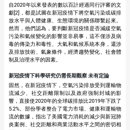
自2020年以來發表的數以百計經過同行評審的文
獻[2]，都是試圖在新冠疫情下將空氣污染或碳排
放水平與人體健康、生態環境的關係聯繫起來。
然而，他們認為，要判斷新冠疫情是否減緩空氣
污染和氣候變化的影響並非易事，這不僅涉及病
毒的傳染力和毒性、大氣和氣候系統本身，還涉
及排放技術、氣象條件，經濟趨勢變化、社會體
制及治理水平的因素。
新冠疫情下科學研究仍需長期觀察 未有定論
固然，在新冠疫情下，空氣污染排放受到運輸物
流減少、社交距離限制以及政府強制封城的影
響，直接使2020年的全球碳排放比2019年下跌了
5.2%。部份學者整合了電力市場、健康和運輸物
流的數據，指出了美國電力消耗的減少與新冠肺
炎案例、社交距離和商業活動水平之間的密切相