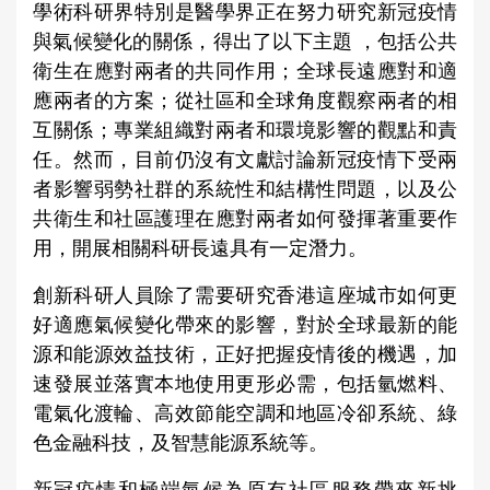
學術科研界特別是醫學界正在努力研究新冠疫情
與氣候變化的關係，得出了以下主題 ，包括公共
衛生在應對兩者的共同作用；全球長遠應對和適
應兩者的方案；從社區和全球角度觀察兩者的相
互關係；專業組織對兩者和環境影響的觀點和責
任。然而，目前仍沒有文獻討論新冠疫情下受兩
者影響弱勢社群的系統性和結構性問題，以及公
共衛生和社區護理在應對兩者如何發揮著重要作
用，開展相關科研長遠具有一定潛力。
創新科研人員除了需要研究香港這座城市如何更
好適應氣候變化帶來的影響，對於全球最新的能
源和能源效益技術，正好把握疫情後的機遇，加
速發展並落實本地使用更形必需，包括氫燃料、
電氣化渡輪、高效節能空調和地區冷卻系統、綠
色金融科技，及智慧能源系統等。
新冠疫情和極端氣候為原有社區服務帶來新挑