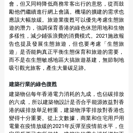
會，但又同時降低商務常客出行的意慾，從而鼓
勵他們繼續進行網上會議。機場的擴建的需求也
應該大幅放緩。旅遊業復甦可以優先考慮生態旅
遊的潛力，強調保育香港的綠色休憩用地和生物
多樣性，減少鋪張浪費的消費模式。2021施政報
告也提及發展生態旅遊，但也要考慮「生態旅
遊」是否能夠真正平衡生態保育和旅遊的需要，
而不是在生態敏感地區大搞旅遊基建，無節制地
吸引觀光旅客，產生大量碳足跡。
建築行業的綠色復甦
建築物佔每年香港電力消耗的九成，也佔碳排放
的六成 ，所以建築物設計是否合乎能源效益對香
港的碳排放舉足輕重，建築物淨零排放對香港也
變得十分重要。從上文數據，商業和住宅用戶用
電量在疫情放緩的2021年反彈至疫情前水平，住