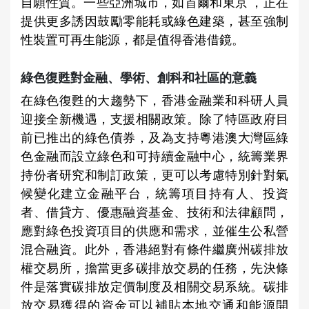
自願性質。一些亞洲城市，如首爾和東京 ，正在
提供更多誘因鼓勵零能耗或綠色建築，甚至強制
性裝置可再生能源，都是值得香港借鏡。
綠色復甦對金融、學術、創科和社區的意義
在綠色復甦的大趨勢下，香港金融業和科研人員
迎接全新機遇，支援相關政策。除了特區政府目
前已推出的綠色債券，及為支持粵港澳大灣區綠
色金融而設立綠色和可持續金融中心，統籌業界
持份者研究和制訂政策，更可以考慮特別針對氣
候變化建立金融平台，統籌項目持有人、投資
者、借貸方、優惠融資基金、技術和法律顧問，
應對綠色投資項目的供應和需求，並催生公私營
混合融資。此外，香港絕對有條件繼廣州碳排放
權交易所，擔當更多碳排放交易的任務，先決條
件是落實碳排放定價制度及相關交易系統。碳排
放交易獲得的資金可以補貼本地交通和能源開