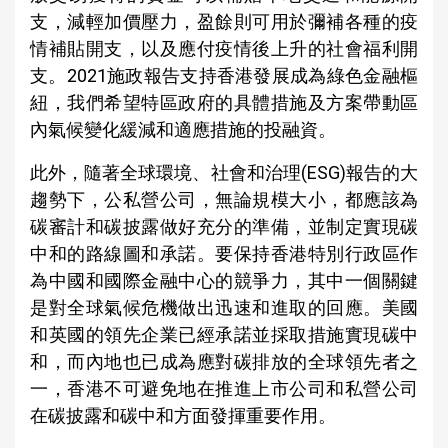
支，減輕加價壓力，盈餘則可用於彌補各種的疫
情補貼開支，以及應付疫情後上升的社會福利開
支。2021施政報告支持香港發展成為綠色金融樞
紐，我們希望特區政府的具體措施及方案帶動區
內氣候變化緩減和適應措施的投融資。
此外，隨著全球環境、社會和治理(ESG)報告的大
趨勢下，公私營公司，無論規模大小，都應該為
碳審計和碳披露做好充分的準備，並制定實現碳
中和的路線圖和承諾。要保持香港特別行政區作
為中國和國際金融中心的競爭力，其中一個關鍵
是對全球氣候危機做出迅速和進取的回應。美國
和英國的領先企業已經承諾並採取措施實現碳中
和，而內地也已成為應對碳排放的全球領先者之
一，香港不可避免地在推進上市公司和私營公司
在碳披露和碳中和方面發揮重要作用。