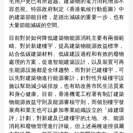
宅用戶更已有所超越。建築物的電力消耗增加不
容忽視。特區政府制定《香港氣候行動藍圖》中
的建築節能目標，是踏出減碳的重要一步，也有
大量節能減碳的空間。
目前對於如何降低建築物能源消耗主要有兩個範
疇。對於新建樓宇，提高建築物能源效益標準，
結合低碳建築材料、低碳建設過程和有效的廢物
處理的方案，促進智能建築設計，以及裝置可再
生能源設施都是全球趨勢，而對於已建樓宇，可
以先對建築物進行能源審計，針對性升級樓宇設
施以幫助減少碳排放，也有助改善市民生活質素
和身心健康。目前，香港機電工程署有制訂建築
物能源效益守則及能源審核守則，而個別樓宇發
展商和業主也可以參加專業組織設立的「綠建環
評」計劃，對新建及已建樓宇的土地、水、能源
消耗和廢物管理進行評級。但上述兩種途徑俱屬