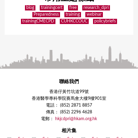
blog
trainingcert
free
research_dpri
Preparedness
training
webinar
trainingCMECPD
CUHKCCOUC
policybriefs
聯絡我們
香港仔黃竹坑道99號
香港醫學專科學院賽馬會大樓9樓901室
電話： (852) 2871 8857
傳真： (852) 2296 4628
電郵：
hkjcdpri@hkam.org.hk
相片集