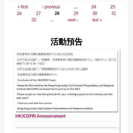
« first
‹ previous
…
24
25
P
26
27
28
29
30
31
a
32
…
next ›
last »
g
e
活動預告
s
HKJCDPRI Announcement