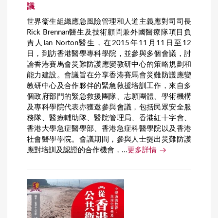
議
世界衞生組織應急風險管理和人道主義應對司司長
Rick Brennan醫生及技術顧問兼外國醫療隊項目負
責人Ian Norton醫生，在2015年11月11日至12
日，到訪香港醫學專科學院，並參與多個會議，討
論香港賽馬會災難防護應變教研中心的策略規劃和
能力建設。會議旨在分享香港賽馬會災難防護應變
教研中心及合作夥伴的緊急救援培訓工作，來自多
個政府部門的緊急救援團隊、志願團體、學術機構
及專科學院代表亦獲邀參與會議，包括民眾安全服
務隊、醫療輔助隊、醫院管理局、香港紅十字會、
香港大學急症醫學部、香港急症科醫學院以及香港
社會醫學學院。會議期間，參與人士提出災難防護
應對培訓及認證的合作機會，...
更多詳情