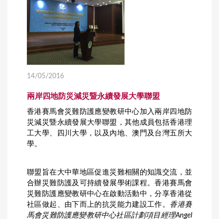
14/05/2016
兩岸四地防災減災暨永續發展大學聯盟
香港賽馬會災難防護應變教研中心加入兩岸四地防
災減災暨永續發展大學聯盟，其他成員包括香港理
工大學、四川大學，以及內地、澳門及台灣五所大
學。
聯盟旨在大中華地區促進災難相關的知識交流，並
合辦災難防護及可持續發展學術課程。香港賽馬會
災難防護應變教研中心在啟動活動中，分享香港從
社區做起、由下而上的抗災能力建設工作。
香港賽
馬會災難防護應變教研中心社區計劃項目經理
Angel