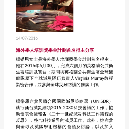
14/07/2016
海外學人培訓獎學金計劃首名得主分享
楊樂恩女士是海外學人培訓獎學金計劃首名得主，
她在2016年6月30月，完成六個月的英格蘭公共衞
生署培訓及實習；期間與英格蘭公共衞生署全球醫
療隊屬下全球減災隊伍負責人Virginia Murray教授
緊密合作，並參與全球災難防護的推廣工作。
楊樂恩亦參與聯合國國際減災策略署（UNISDR）
執行仙台減災網領2015-2030科技會議的工作，協
助發表會後報告《二十一世紀減災科技工作議程的
反思》，整合科技業界的減災工作。此外，她亦參
與全球及英國學術機構的會議及討論，以及加入