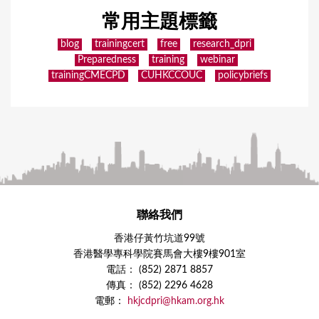
常用主題標籤
blog
trainingcert
free
research_dpri
Preparedness
training
webinar
trainingCMECPD
CUHKCCOUC
policybriefs
聯絡我們
香港仔黃竹坑道99號
香港醫學專科學院賽馬會大樓9樓901室
電話： (852) 2871 8857
傳真： (852) 2296 4628
電郵：
hkjcdpri@hkam.org.hk