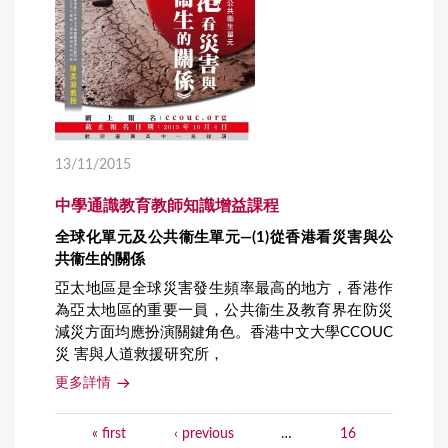
13/11/2015
中學通識教育教師知識增益課程
全球化單元及公共衞生單元—(1)從香港看災害與公
共衞生的關係
亞太地區是全球災害發生頻率最高的地方，香港作
為亞太地區的重要一員，公共衞生及教育界在防災
減災方面均應扮演關鍵角色。香港中文大學CCOUC
災 害與人道救援研究所，
更多詳情
« first
‹ previous
…
16
P