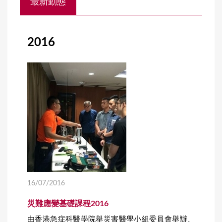
最新動態
o
u
a
2016
r
e
h
e
r
e
16/07/2016
災難應變基礎課程2016
由香港急症科醫學院舉災害醫學小組委員會舉辦、