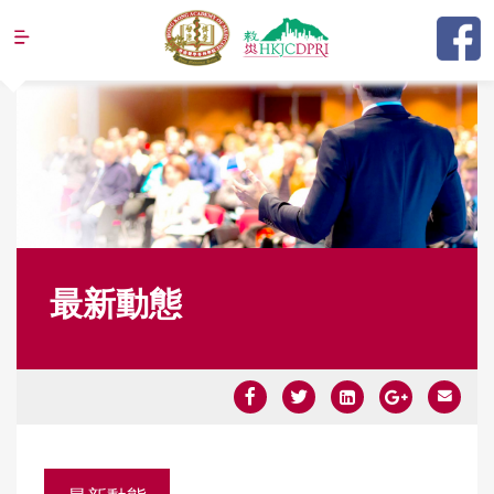
Jump to navigation
最新動態
Y