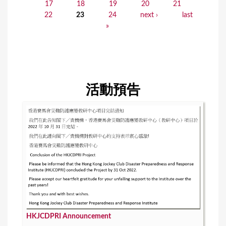
17
18
19
20
21
a
22
23
24
next ›
last
»
g
e
s
活動預告
HKJCDPRI Announcement