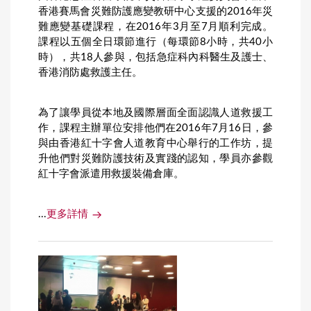
香港賽馬會災難防護應變教研中心支援的2016年災
難應變基礎課程，在2016年3月至7月順利完成。
課程以五個全日環節進行（每環節8小時，共40小
時），共18人參與，包括急症科內科醫生及護士、
香港消防處救護主任。
為了讓學員從本地及國際層面全面認識人道救援工
作，課程主辦單位安排他們在2016年7月16日，參
與由香港紅十字會人道教育中心舉行的工作坊，提
升他們對災難防護技術及實踐的認知，學員亦參觀
紅十字會派遣用救援裝備倉庫。
...
更多詳情